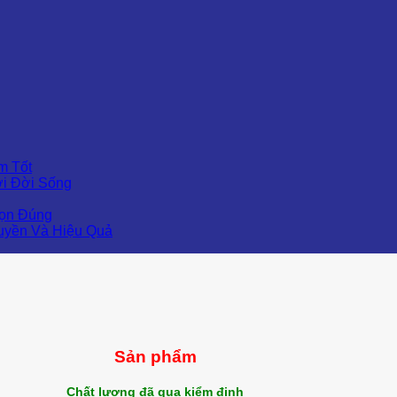
m Tốt
ới Đời Sống
họn Đúng
uyền Và Hiệu Quả
Sản phẩm
Chất lượng đã qua kiểm định