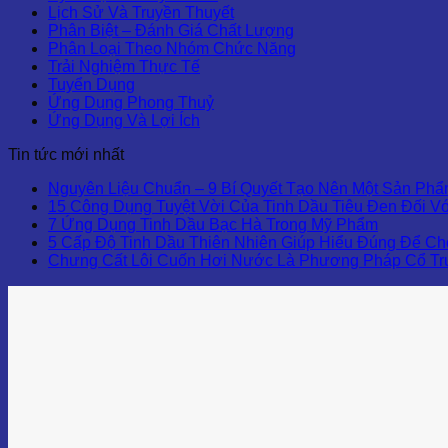
Lịch Sử Và Truyền Thuyết
Phân Biệt – Đánh Giá Chất Lượng
Phân Loại Theo Nhóm Chức Năng
Trải Nghiệm Thực Tế
Tuyển Dụng
Ứng Dụng Phong Thuỷ
Ứng Dụng Và Lợi Ích
Tin tức mới nhất
Nguyên Liệu Chuẩn – 9 Bí Quyết Tạo Nên Một Sản Phẩ
15 Công Dụng Tuyệt Vời Của Tinh Dầu Tiêu Đen Đối V
7 Ứng Dụng Tinh Dầu Bạc Hà Trong Mỹ Phẩm
5 Cấp Độ Tinh Dầu Thiên Nhiên Giúp Hiểu Đúng Để C
Chưng Cất Lôi Cuốn Hơi Nước Là Phương Pháp Cổ Tr