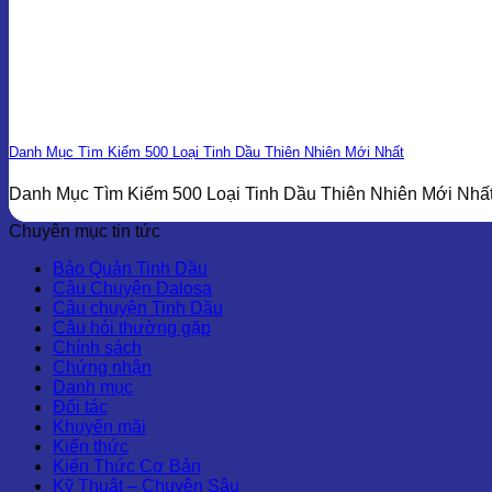
Danh Mục Tìm Kiếm 500 Loại Tinh Dầu Thiên Nhiên Mới Nhất
Danh Mục Tìm Kiếm 500 Loại Tinh Dầu Thiên Nhiên Mới Nhất 
Chuyên mục tin tức
Bảo Quản Tinh Dầu
Câu Chuyện Dalosa
Câu chuyện Tinh Dầu
Câu hỏi thường gặp
Chính sách
Chứng nhận
Danh mục
Đối tác
Khuyến mãi
Kiến thức
Kiến Thức Cơ Bản
Kỹ Thuật – Chuyên Sâu