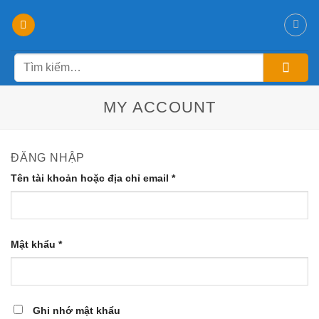
Chuyển
đến
nội
Tìm
dung
kiếm:
MY ACCOUNT
ĐĂNG NHẬP
Tên tài khoản hoặc địa chỉ email
*
Mật khẩu
*
Ghi nhớ mật khẩu