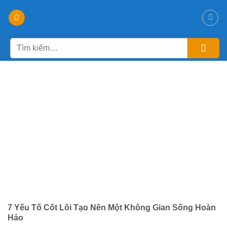
Chuyển
đến
nội
Tìm
dung
kiếm:
7 Yếu Tố Cốt Lõi Tạo Nên Một Không Gian Sống Hoàn
Hảo