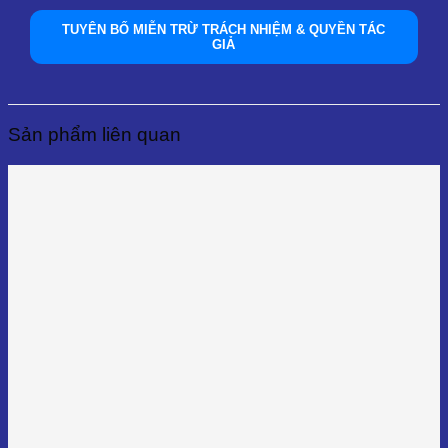
TUYÊN BỐ MIỄN TRỪ TRÁCH NHIỆM & QUYỀN TÁC
GIẢ
Sản phẩm liên quan