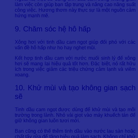
làm việc còn giúp bạn tập trung và nâng cao năng suất
công việc. Hương thơm này thực sự là một nguồn cảm
hứng mạnh mẽ.
9. Chăm sóc hệ hô hấp
Xông hơi với tinh dầu cam ngọt giúp đối phó với các
vấn đề hô hấp như ho hay nghẹt mũi.
Kết hợp tinh dầu cam với nước muối sinh lý để xông
hơi sẽ mang lại hiệu quả tốt hơn. Đặc biệt, nó rất hữu
ích trong việc giảm các triệu chứng cảm lạnh và viêm
xoang.
10. Khử mùi và tạo không gian sạch
sẽ
Tinh dầu cam ngọt được dùng để khử mùi và tạo môi
trường trong lành. Nhỏ vài giọt vào máy khuếch tán để
giữ không gian luôn tươi mới.
Bạn cũng có thể thêm tinh dầu vào nước lau sàn hoặc
chất tẩy rửa để tăng hiệu quả làm sạch. Không chỉ khử