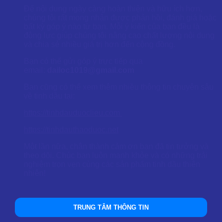
Để nội dung ngày càng hoàn thiện và hữu ích hơn,
chúng tôi rất mong nhận được phản hồi, đánh giá hoặc
bất kỳ góp ý nào từ bạn. Mỗi ý kiến của bạn đều là
động lực giúp chúng tôi nâng cao chất lượng nội dung
và chia sẻ nhiều giá trị hơn đến cộng đồng.
Bạn có thể gửi góp ý trực tiếp qua
email:
dailoc1019@gmail.com
Bạn cũng có thể xem thêm nhiều thông tin chuyên sâu
về tinh dầu tại:
https://tinhdauduoclieu.com
https://tinhdauthaoduoc.net
Một lần nữa, chân thành cảm ơn bạn đã tin tưởng và
theo dõi. Chúc bạn luôn mạnh khỏe và có những trải
nghiệm trọn vẹn cùng các sản phẩm tinh dầu thiên
nhiên!
TRUNG TÂM THÔNG TIN