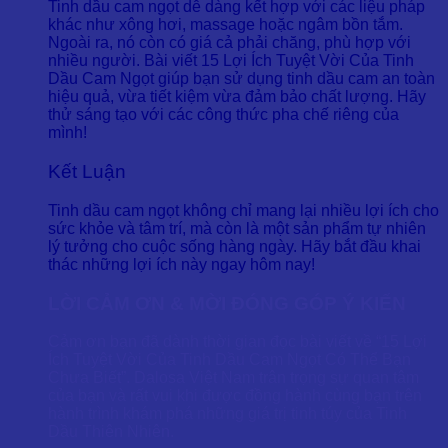
Tinh dầu cam ngọt dễ dàng kết hợp với các liệu pháp
khác như xông hơi, massage hoặc ngâm bồn tắm.
Ngoài ra, nó còn có giá cả phải chăng, phù hợp với
nhiều người. Bài viết 15 Lợi Ích Tuyệt Vời Của Tinh
Dầu Cam Ngọt giúp bạn sử dụng
tinh dầu cam an toàn
hiệu quả, vừa tiết kiệm vừa đảm bảo chất lượng. Hãy
thử sáng tạo với các công thức pha chế riêng của
mình!
Kết Luận
Tinh dầu cam ngọt không chỉ mang lại nhiều lợi ích cho
sức khỏe và tâm trí, mà còn là một sản phẩm tự nhiên
lý tưởng cho cuộc sống hàng ngày. Hãy bắt đầu khai
thác những lợi ích này ngay hôm nay!
LỜI CẢM ƠN & MỜI ĐÓNG GÓP Ý KIẾN
Cảm ơn bạn đã dành thời gian đọc bài viết về “15 Lợi
Ích Tuyệt Vời Của Tinh Dầu Cam Ngọt Có Thể Bạn
Chưa Biết”. Dalosa Việt Nam trân trọng sự quan tâm
của bạn và rất vui khi được đồng hành cùng bạn trên
hành trình khám phá những giá trị tinh túy của Tinh
Dầu Thiên Nhiên.