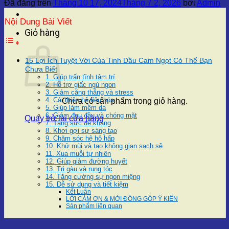
Đã đăng trên
Tháng 10 17, 2024
Tháng 7 2, 2026
bởi
Admin
Nội Dung Bài Viết
Giỏ hàng
15 Lợi Ích Tuyệt Vời Của Tinh Dầu Cam Ngọt Có Thể Bạn
Chưa Biết
1. Giúp trấn tĩnh tâm trí
2. Hỗ trợ giấc ngủ ngon
3. Giảm căng thẳng và stress
4. Cải thiện hệ tiêu hóa
Chưa có sản phẩm trong giỏ hàng.
5. Giúp làm mềm da
6. Giảm đau đầu và chóng mặt
Quay trở lại cửa hàng
7. Tăng sức đề kháng
8. Khơi gợi sự sáng tạo
9. Chăm sóc hệ hô hấp
10. Khử mùi và tạo không gian sạch sẽ
11. Xua muỗi tự nhiên
12. Giúp giảm đường huyết
13. Trị gàu và rụng tóc
14. Tăng cường sự ngon miệng
15. Dễ sử dụng và tiết kiệm
Kết Luận
LỜI CẢM ƠN & MỜI ĐÓNG GÓP Ý KIẾN
Sản phẩm liên quan