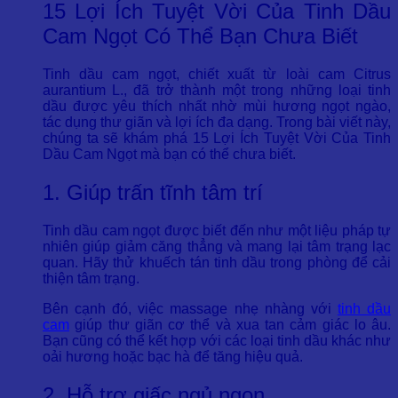
15 Lợi Ích Tuyệt Vời Của Tinh Dầu
Cam Ngọt Có Thể Bạn Chưa Biết
Tinh dầu cam ngọt, chiết xuất từ loài cam Citrus
aurantium L., đã trở thành một trong những loại tinh
dầu được yêu thích nhất nhờ mùi hương ngọt ngào,
tác dụng thư giãn và lợi ích đa dạng. Trong bài viết này,
chúng ta sẽ khám phá 15 Lợi Ích Tuyệt Vời Của Tinh
Dầu Cam Ngọt mà bạn có thể chưa biết.
1. Giúp trấn tĩnh tâm trí
Tinh dầu cam ngọt được biết đến như một liệu pháp tự
nhiên giúp giảm căng thẳng và mang lại tâm trạng lạc
quan. Hãy thử khuếch tán tinh dầu trong phòng để cải
thiện tâm trạng.
Bên cạnh đó, việc massage nhẹ nhàng với
tinh dầu
cam
giúp thư giãn cơ thể và xua tan cảm giác lo âu.
Bạn cũng có thể kết hợp với các loại tinh dầu khác như
oải hương hoặc bạc hà để tăng hiệu quả.
2. Hỗ trợ giấc ngủ ngon