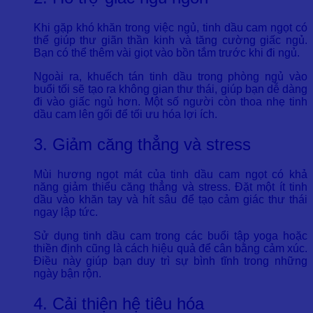
Khi gặp khó khăn trong việc ngủ, tinh dầu cam ngọt có
thể giúp thư giãn thần kinh và tăng cường giấc ngủ.
Bạn có thể thêm vài giọt vào bồn tắm trước khi đi ngủ.
Ngoài ra, khuếch tán tinh dầu trong phòng ngủ vào
buổi tối sẽ tạo ra không gian thư thái, giúp bạn dễ dàng
đi vào giấc ngủ hơn. Một số người còn thoa nhẹ tinh
dầu cam lên gối để tối ưu hóa lợi ích.
3. Giảm căng thẳng và stress
Mùi hương ngọt mát của tinh dầu cam ngọt có khả
năng giảm thiểu căng thẳng và stress. Đặt một ít tinh
dầu vào khăn tay và hít sâu để tạo cảm giác thư thái
ngay lập tức.
Sử dụng tinh dầu cam trong các buổi tập yoga hoặc
thiền định cũng là cách hiệu quả để cân bằng cảm xúc.
Điều này giúp bạn duy trì sự bình tĩnh trong những
ngày bận rộn.
4. Cải thiện hệ tiêu hóa