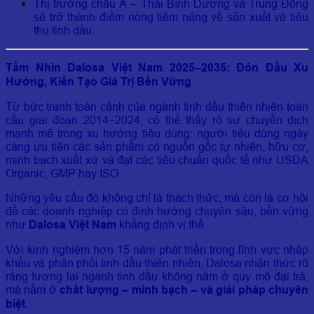
Thị trường châu Á – Thái Bình Dương và Trung Đông
sẽ trở thành điểm nóng tiềm năng về sản xuất và tiêu
thụ tinh dầu.
Tầm Nhìn Dalosa Việt Nam 2025–2035: Đón Đầu Xu
Hướng, Kiến Tạo Giá Trị Bền Vững
Từ bức tranh toàn cảnh của ngành tinh dầu thiên nhiên toàn
cầu giai đoạn 2014–2024, có thể thấy rõ sự chuyển dịch
mạnh mẽ trong xu hướng tiêu dùng: người tiêu dùng ngày
càng ưu tiên các sản phẩm có nguồn gốc tự nhiên, hữu cơ,
minh bạch xuất xứ và đạt các tiêu chuẩn quốc tế như USDA
Organic, GMP hay ISO.
Những yêu cầu đó không chỉ là thách thức, mà còn là cơ hội
để các doanh nghiệp có định hướng chuyên sâu, bền vững
như
Dalosa Việt Nam
khẳng định vị thế.
Với kinh nghiệm hơn 15 năm phát triển trong lĩnh vực nhập
khẩu và phân phối tinh dầu thiên nhiên, Dalosa nhận thức rõ
rằng tương lai ngành tinh dầu không nằm ở quy mô đại trà,
mà nằm ở
chất lượng – minh bạch – và giải pháp chuyên
biệt
.