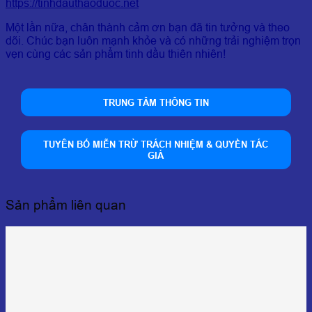
https://tinhdauthaoduoc.net
Một lần nữa, chân thành cảm ơn bạn đã tin tưởng và theo
dõi. Chúc bạn luôn mạnh khỏe và có những trải nghiệm trọn
vẹn cùng các sản phẩm tinh dầu thiên nhiên!
TRUNG TÂM THÔNG TIN
TUYÊN BỐ MIỄN TRỪ TRÁCH NHIỆM & QUYỀN TÁC
GIẢ
Sản phẩm liên quan