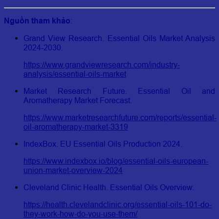
Nguồn tham khảo
:
Grand View Research. Essential Oils Market Analysis
2024-2030.
https://www.grandviewresearch.com/industry-
analysis/essential-oils-market
Market Research Future. Essential Oil and
Aromatherapy Market Forecast.
https://www.marketresearchfuture.com/reports/essential-
oil-aromatherapy-market-3319
IndexBox. EU Essential Oils Production 2024.
https://www.indexbox.io/blog/essential-oils-european-
union-market-overview-2024
Cleveland Clinic Health. Essential Oils Overview.
https://health.clevelandclinic.org/essential-oils-101-do-
they-work-how-do-you-use-them/