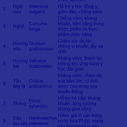
Ngải
Artemisia
Hỗ trợ y học đông y,
2
cứu
vulgaris
giảm đau, chống viêm
Chống viêm, kháng
Curcuma
khuẩn, tiềm năng trong
3
Nghệ
longa
dược phẩm và thực
phẩm chức năng
Chăm sóc da tóc,
Hương
Ocimum
4
chống vi khuẩn, tẩy da
nhu
gratissimum
chết
Kháng viêm, thanh lọc
Hương
Vetiveria
5
không khí, ứng dụng y
bài
zizanioides
học dân gian
Kháng viêm, chàm da,
Tần
Coleus
xoa bầm tím, có tính
6
dày lá
amboinicus
dược cao trong spa
truyền thống
Hỗ trợ hô hấp, kháng
Pinus
7
Thông
khuẩn, tăng cường
sylvestris
không gian sống
Hiếm, giá trị cao trong
Cây
Nardostachys
8
nước hoa Pháp, mang
lau sậy
jatamansi
mùi hương trầm sâu