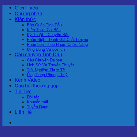
Chuyển
Giới Thiệu
đến
Chứng nhận
nội
Kiến thức
dung
Bảo Quản Tinh Dầu
Kiến Thức Cơ Bản
Kỹ Thuật – Chuyên Sâu
Phân Biệt – Đánh Giá Chất Lượng
Phân Loại Theo Nhóm Chức Năng
Ứng Dụng Và Lợi Ích
Câu chuyện Tinh Dầu
Câu Chuyện Dalosa
Lịch Sử Và Truyền Thuyết
Trải Nghiệm Thực Tế
Ứng Dụng Phong Thuỷ
Kênh Video
Câu hỏi thường gặp
Tin Tức
Đối tác
Khuyến mãi
Tuyển Dụng
Liên Hệ