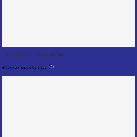
Dầu Hạt Mắc Ca - Macadamia Nut Oil
(2)
Được xếp hạng
5.00
5 sao