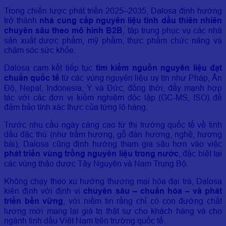
Trong chiến lược phát triển 2025–2035, Dalosa định hướng
trở thành
nhà cung cấp nguyên liệu tinh dầu thiên nhiên
chuyên sâu theo mô hình B2B
, tập trung phục vụ các nhà
sản xuất dược phẩm, mỹ phẩm, thực phẩm chức năng và
chăm sóc sức khỏe.
Dalosa cam kết tiếp tục
tìm kiếm nguồn nguyên liệu đạt
chuẩn quốc tế
từ các vùng nguyên liệu uy tín như Pháp, Ấn
Độ, Nepal, Indonesia, Ý và Đức; đồng thời, đẩy mạnh hợp
tác với các đơn vị kiểm nghiệm độc lập (GC-MS, ISO) để
đảm bảo tính xác thực của từng lô hàng.
Trước nhu cầu ngày càng cao từ thị trường quốc tế về tinh
dầu đặc thù (như trầm hương, gỗ đàn hương, nghệ, hương
bài), Dalosa cũng định hướng tham gia sâu hơn vào việc
phát triển vùng trồng nguyên liệu trong nước
, đặc biệt tại
các vùng thảo dược Tây Nguyên và Nam Trung Bộ.
Không chạy theo xu hướng thương mại hóa đại trà, Dalosa
kiên định với định vị
chuyên sâu – chuẩn hóa – và phát
triển bền vững
, với niềm tin rằng chỉ có con đường chất
lượng mới mang lại giá trị thật sự cho khách hàng và cho
ngành tinh dầu Việt Nam trên trường quốc tế.