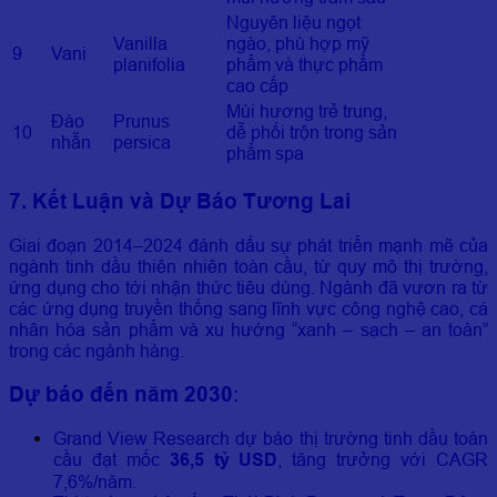
Nguyên liệu ngọt
Vanilla
ngào, phù hợp mỹ
9
Vani
planifolia
phẩm và thực phẩm
cao cấp
Mùi hương trẻ trung,
Đào
Prunus
10
dễ phối trộn trong sản
nhẫn
persica
phẩm spa
7. Kết Luận và Dự Báo Tương Lai
Giai đoạn 2014–2024 đánh dấu sự phát triển mạnh mẽ của
ngành tinh dầu thiên nhiên toàn cầu, từ quy mô thị trường,
ứng dụng cho tới nhận thức tiêu dùng. Ngành đã vươn ra từ
các ứng dụng truyền thống sang lĩnh vực công nghệ cao, cá
nhân hóa sản phẩm và xu hướng “xanh – sạch – an toàn”
trong các ngành hàng.
Dự báo đến năm 2030
:
Grand View Research dự báo thị trường tinh dầu toàn
cầu đạt mốc
36,5 tỷ USD
, tăng trưởng với CAGR
7,6%/năm.