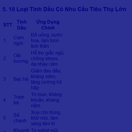
5. 10 Loại Tinh Dầu Có Nhu Cầu Tiêu Thụ Lớn
Tinh
Ứng Dụng
STT
Dầu
Chính
Đồ uống, nước
Cam
1
hoa, làm tươi
ngọt
tinh thần
Hỗ trợ giấc ngủ,
Oải
2
chống stress,
hương
da nhạy cảm
Giảm đau đầu,
kháng viêm,
3
Bạc hà
tăng cường hô
hấp
Trị mụn, kháng
Tràm
4
khuẩn, kháng
trà
nấm
Xua côn trùng,
Sả
5
khử mùi, làm
chanh
sáng tâm trí
Khuynh
Trị nghẹt mũi,