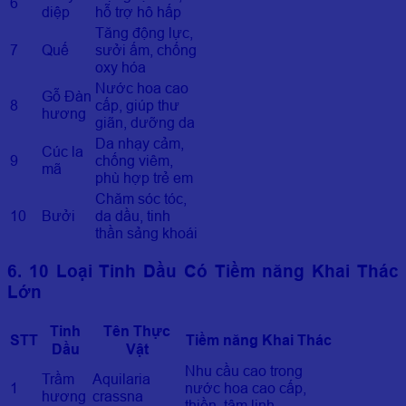
6
diệp
hỗ trợ hô hấp
Tăng động lực,
7
Quế
sưởi ấm, chống
oxy hóa
Nước hoa cao
Gỗ Đàn
8
cấp, giúp thư
hương
giãn, dưỡng da
Da nhạy cảm,
Cúc la
9
chống viêm,
mã
phù hợp trẻ em
Chăm sóc tóc,
10
Bưởi
da dầu, tinh
thần sảng khoái
6. 10 Loại Tinh Dầu Có Tiềm năng Khai Thác
Lớn
Tinh
Tên Thực
STT
Tiềm năng Khai Thác
Dầu
Vật
Nhu cầu cao trong
Trầm
Aquilaria
1
nước hoa cao cấp,
hương
crassna
thiền, tâm linh