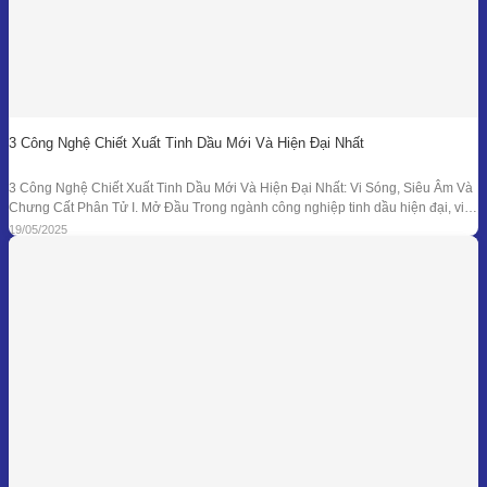
3 Công Nghệ Chiết Xuất Tinh Dầu Mới Và Hiện Đại Nhất
3 Công Nghệ Chiết Xuất Tinh Dầu Mới Và Hiện Đại Nhất: Vi Sóng, Siêu Âm Và
Chưng Cất Phân Tử I. Mở Đầu Trong ngành công nghiệp tinh dầu hiện đại, việc
tối ưu hóa hiệu suất chiết xuất, giữ nguyên hương thơm và hoạt chất trị liệu là
19/05/2025
mục tiêu hàng đầu. Bên