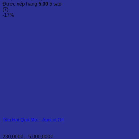
giá:
Được xếp hạng
5.00
5 sao
từ
(7)
210,000₫
-17%
đến
5,000,000₫
Dầu Hạt Quả Mơ – Apricot Oil
Khoảng
230,000
₫
–
5,000,000
₫