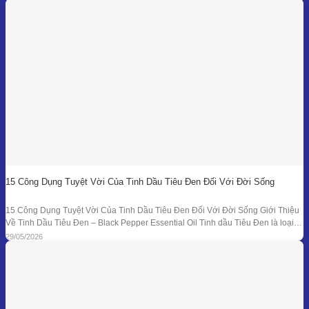
cứu, nguyên liệu, công thức
15 Công Dụng Tuyệt Vời Của Tinh Dầu Tiêu Đen Đối Với Đời Sống
15 Công Dụng Tuyệt Vời Của Tinh Dầu Tiêu Đen Đối Với Đời Sống Giới Thiệu
Về Tinh Dầu Tiêu Đen – Black Pepper Essential Oil Tinh dầu Tiêu Đen là loại
tinh dầu thiên nhiên được chiết xuất từ quả của cây Tiêu Đen (Piper nigrum)
29/05/2026
bằng phương pháp chưng cất hơi nước. Đây là