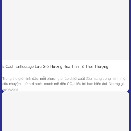
5 Cách Enfleurage Lưu Giữ Hương Hoa Tinh Tế Thời Thượng
Trong thế giới tinh dầu, mỗi phương pháp chiết xuất đều mang trong mình một
câu chuyện – từ hơi nước mạnh mẽ đến CO₂ siêu tới hạn hiện đại. Nhưng giữa
dòng chảy công nghệ ấy, enfleurage – một kỹ thuật cổ xưa và tinh tế – vẫn tồn
19/05/2025
tại như một biểu tượng