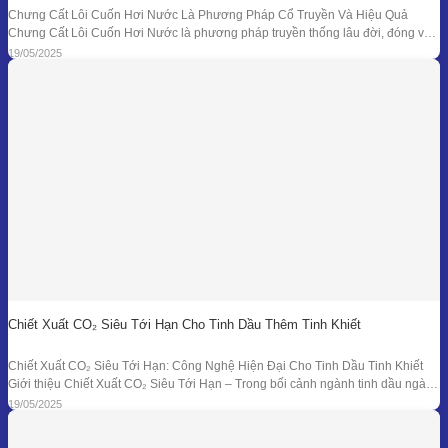
Chưng Cất Lôi Cuốn Hơi Nước Là Phương Pháp Cổ Truyền Và Hiệu Quả
Chưng Cất Lôi Cuốn Hơi Nước là phương pháp truyền thống lâu đời, đóng vai
trò nền tảng trong ngành chiết xuất tinh dầu thiên nhiên. Từ những nồi đồng thủ
19/05/2025
công ở các làng nghề cho đến hệ thống chưng
Chiết Xuất CO₂ Siêu Tới Hạn Cho Tinh Dầu Thêm Tinh Khiết
Chiết Xuất CO₂ Siêu Tới Hạn: Công Nghệ Hiện Đại Cho Tinh Dầu Tinh Khiết
Giới thiệu Chiết Xuất CO₂ Siêu Tới Hạn – Trong bối cảnh ngành tinh dầu ngày
càng đồi hỏi cao về độ tinh khiết, tính an toàn và hiệu quả sinh học, phương
19/05/2025
pháp chiết xuất bằng CO₂ siêu tới