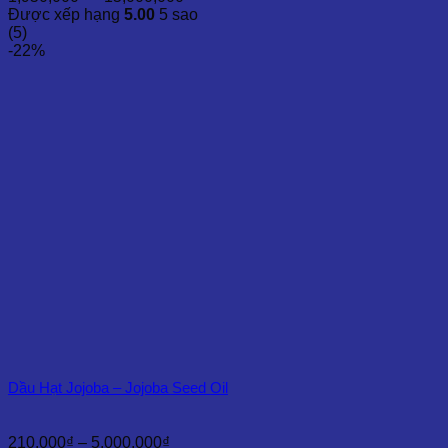
giá:
Được xếp hạng
5.00
5 sao
từ
(5)
1,950,000₫
-22%
đến
15,000,000₫
Dầu Hạt Jojoba – Jojoba Seed Oil
Khoảng
210,000
₫
–
5,000,000
₫