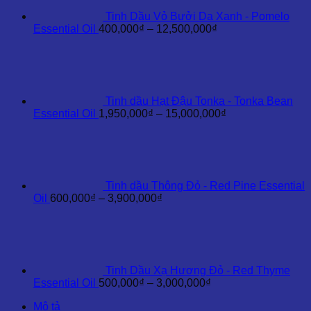
35,000,000₫
Tinh Dầu Vỏ Bưởi Da Xanh - Pomelo
Khoảng
Essential Oil
400,000
₫
–
12,500,000
₫
giá:
từ
400,000₫
đến
12,500,000₫
Tinh dầu Hạt Đậu Tonka - Tonka Bean
Khoảng
Essential Oil
1,950,000
₫
–
15,000,000
₫
giá:
từ
1,950,000₫
đến
15,000,000₫
Tinh dầu Thông Đỏ - Red Pine Essential
Khoảng
Oil
600,000
₫
–
3,900,000
₫
giá:
từ
600,000₫
đến
3,900,000₫
Tinh Dầu Xạ Hương Đỏ - Red Thyme
Khoảng
Essential Oil
500,000
₫
–
3,000,000
₫
giá:
Mô tả
từ