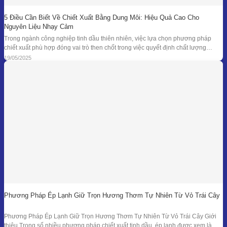
5 Điều Cần Biết Về Chiết Xuất Bằng Dung Môi: Hiệu Quả Cao Cho
Nguyên Liệu Nhạy Cảm
Trong ngành công nghiệp tinh dầu thiên nhiên, việc lựa chọn phương pháp
chiết xuất phù hợp đóng vai trò then chốt trong việc quyết định chất lượng
thành phẩm – đặc biệt là đối với những loại nguyên liệu cao cấp và nhạy cảm.
19/05/2025
Khi các phương pháp truyền thống như chưng cất lôi
Phương Pháp Ép Lạnh Giữ Trọn Hương Thơm Tự Nhiên Từ Vỏ Trái Cây
Phương Pháp Ép Lạnh Giữ Trọn Hương Thơm Tự Nhiên Từ Vỏ Trái Cây Giới
thiệu Trong số nhiều phương pháp chiết xuất tinh dầu, ép lạnh được xem là