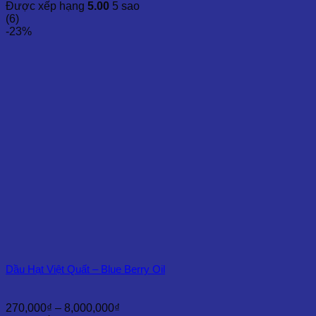
giá:
Được xếp hạng
5.00
5 sao
từ
(6)
230,000₫
-23%
đến
6,000,000₫
Dầu Hạt Việt Quất – Blue Berry Oil
Khoảng
270,000
₫
–
8,000,000
₫