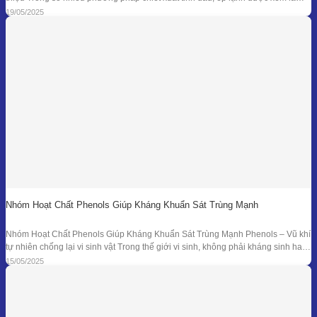
một trong những kỹ thuật đối với nguyên liệu đặc thù – đặc biệt là vỏ các loại
19/05/2025
quả có mùi hương tươi mát như
Nhóm Hoạt Chất Phenols Giúp Kháng Khuẩn Sát Trùng Mạnh
Nhóm Hoạt Chất Phenols Giúp Kháng Khuẩn Sát Trùng Mạnh Phenols – Vũ khí
tự nhiên chống lại vi sinh vật Trong thế giới vi sinh, không phải kháng sinh hay
hóa chất tổng hợp mới là “anh hùng” duy nhất. Từ hàng ngàn năm trước, các
15/05/2025
nền y học cổ đại đã sử dụng tinh dầu