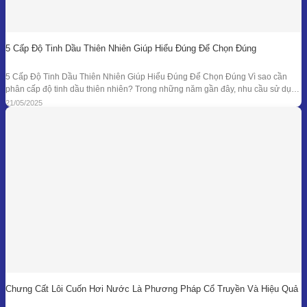
5 Cấp Độ Tinh Dầu Thiên Nhiên Giúp Hiểu Đúng Để Chọn Đúng
5 Cấp Độ Tinh Dầu Thiên Nhiên Giúp Hiểu Đúng Để Chọn Đúng Vì sao cần
phân cấp độ tinh dầu thiên nhiên? Trong những năm gần đây, nhu cầu sử dụng
tinh dầu thiên nhiên ngày càng gia tăng trong các lĩnh vực như chăm sóc sức
21/05/2025
khỏe, mỹ phẩm, liệu pháp hương thơm,
Chưng Cất Lôi Cuốn Hơi Nước Là Phương Pháp Cổ Truyền Và Hiệu Quả