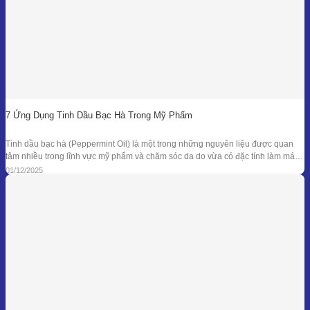
7 Ứng Dụng Tinh Dầu Bạc Hà Trong Mỹ Phẩm
Tinh dầu bạc hà (Peppermint Oil) là một trong những nguyên liệu được quan
tâm nhiều trong lĩnh vực mỹ phẩm và chăm sóc da do vừa có đặc tính làm mát
đặc trưng, vừa sở hữu phổ kháng khuẩn và khử mùi tự nhiên đã được ghi nhận
01/12/2025
trong nhiều nghiên cứu. Giá trị