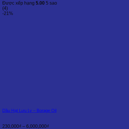
giá:
Được xếp hạng
5.00
5 sao
từ
(4)
230,000₫
-21%
đến
5,000,000₫
Dầu Hạt Lưu Ly – Borage Oil
Khoảng
230,000
₫
–
6,000,000
₫