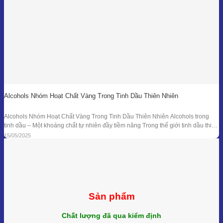
Alcohols Nhóm Hoạt Chất Vàng Trong Tinh Dầu Thiên Nhiên
Alcohols Nhóm Hoạt Chất Vàng Trong Tinh Dầu Thiên Nhiên Alcohols trong
tinh dầu – Một khoáng chất tự nhiên đầy tiềm năng Trong thế giới tinh dầu thiên
nhiên, mỗi giọt nhỏ bé lại ẩn chứa hàng trăm hợp chất hóa học với công dụng
15/05/2025
trị liệu riêng biệt. Trong số đó, nhóm Alcohols
Sản phẩm
Chất lượng đã qua kiểm định