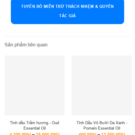
TUYÊN BỐ MIỄN TRỪ TRÁCH NHIỆM & QUYỀN
TÁC GIẢ
Sản phẩm liên quan
Tinh dầu Trầm hương - Oud
Tinh Dầu Vỏ Bưởi Da Xanh -
Essential Oil
Pomelo Essential Oil
Khoảng
Kho
4,200,000
₫
–
35,000,000
₫
400,000
₫
–
12,500,000
₫