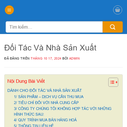
Chuyển
đến
nội
dung
Tìm
kiếm:
Đối Tác Và Nhà Sản Xuất
ĐÃ ĐĂNG TRÊN
THÁNG 10 17, 2024
BỞI
ADMIN
Nội Dung Bài Viết
DÀNH CHO ĐỐI TÁC VÀ NHÀ SẢN XUẤT
1/ SẢN PHẨM – DỊCH VỤ CẦN THU MUA
2/ TIÊU CHÍ ĐỐI VỚI NHÀ CUNG CẤP
3/ CÔNG TY CHÚNG TÔI KHÔNG HỢP TÁC VỚI NHỮNG
HÌNH THỨC SAU:
4/ QUY TRÌNH MUA BÁN HÀNG HOÁ
5/ THÔNG TIN LIÊN HỆ