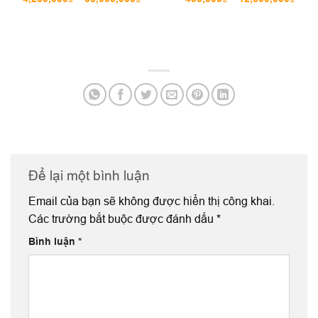
giá:
giá:
từ
từ
4,200,000₫
400,
đến
đến
35,000,000₫
12,5
Để lại một bình luận
Email của bạn sẽ không được hiển thị công khai.
Các trường bắt buộc được đánh dấu
*
Bình luận
*