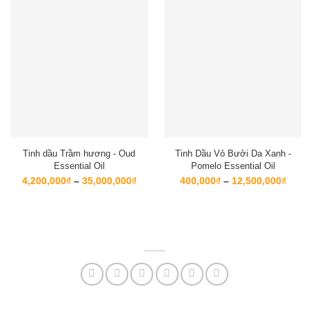
Tinh dầu Trầm hương - Oud
Tinh Dầu Vỏ Bưởi Da Xanh -
Essential Oil
Pomelo Essential Oil
Khoảng
Kho
4,200,000
₫
–
35,000,000
₫
400,000
₫
–
12,500,000
₫
giá:
giá:
từ
từ
4,200,000₫
400,
đến
đến
35,000,000₫
12,5