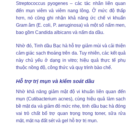
Streptococcus pyogenes – các tác nhân liên quan
đến mụn viêm và viêm nang lông. Ở mức độ thấp
hơn, nó cũng ghi nhận khả năng ức chế vi khuẩn
Gram âm (E. coli, P. aeruginosa) và một số nấm men,
bao gồm Candida albicans và nấm da dầu.
Nhờ đó, Tinh dầu Bạc hà hỗ trợ giảm mùi và cải thiện
cảm giác sạch thoáng trên da. Tuy nhiên, các kết quả
này chủ yếu ở dạng in vitro; hiệu quả thực tế phụ
thuộc nồng độ, công thức và quy trình bào chế.
Hỗ trợ trị mụn và kiểm soát dầu
Nhờ khả năng giảm mật độ vi khuẩn liên quan đến
mụn (Cutibacterium acnes), cùng hiệu quả làm sạch
bề mặt da và giảm đỏ mức nhẹ, tinh dầu bạc hà đóng
vai trò chất bổ trợ quan trọng trong toner, sữa rửa
mặt, mặt nạ đất sét và gel hỗ trợ trị mụn.