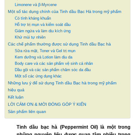
Limonene và β-Myrcene
Một số tác dụng chính của Tinh dầu Bạc Hà trong mỹ phẩm
Có tính kháng khuẩn
Hỗ trợ trị mụn và kiểm soát dầu
Giảm ngứa và làm dịu kích ứng
Khử mùi tự nhiên
Các chế phẩm thường được sử dụng Tinh dầu Bạc hà
Sữa rửa mặt, Toner và Gel trị mụn
Kem dưỡng và Lotion làm dịu da
Body care và các sản phẩm vệ sinh cá nhân
Dầu gội và các sản phẩm chăm sóc da đầu
Một số các ứng dụng khác
Những lưu ý để sử dụng Tinh dầu Bạc hà trong mỹ phẩm
hiệu quả
Kết luận
LỜI CẢM ƠN & MỜI ĐÓNG GÓP Ý KIẾN
Sản phẩm liên quan
Tinh dầu bạc hà (Peppermint Oil) là một trong
những nguyên liệu được quan tâm nhiều trong