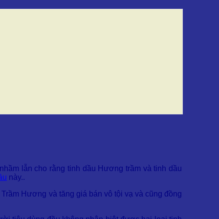
nhầm lẫn cho rằng tinh dầu Hương trầm và tinh dầu
ầu
này.
.
u Trầm Hương và tăng giá bán vô tội vạ và cũng đồng