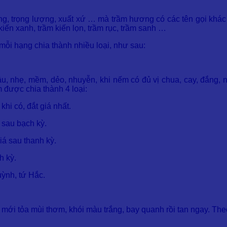
, trọng lượng, xuất xứ … mà trầm hương có các tên gọi khác 
 kiến xanh, trầm kiến lọn, trầm rục, trầm sanh …
ỗi hạng chia thành nhiều loại, như sau:
u, nhẹ, mềm, dẻo, nhuyễn, khi nếm có đủ vị chua, cay, đắng, 
m được chia thành 4 loại:
khi có, đắt giá nhất.
 sau bạch kỳ.
á sau thanh kỳ.
h kỳ.
uỳnh, tứ Hắc.
ốt mới tỏa mùi thơm, khói màu trắng, bay quanh rồi tan ngay. Th