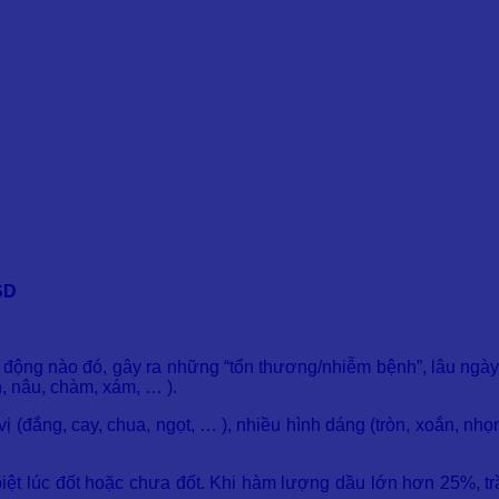
SD
c động nào đó, gây ra những “tổn thương/nhiễm bệnh”, lâu ngày c
, nâu, chàm, xám, … ).
(đắng, cay, chua, ngọt, … ), nhiều hình dáng (tròn, xoắn, nhọn, d
biệt lúc đốt hoặc chưa đốt. Khi hàm lượng dầu lớn hơn 25%, 