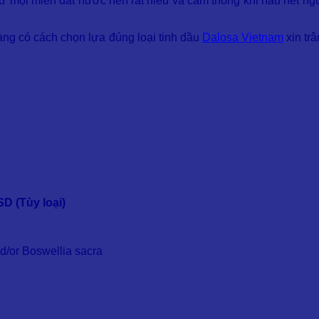
 mọi miền đất nước nên rất hiểu và cảm thông khi hầu hết ngư
ng có cách chọn lựa đúng loại tinh dầu
Dalosa Vietnam
xin trâ
D (Tùy loại)
nd/or Boswellia sacra