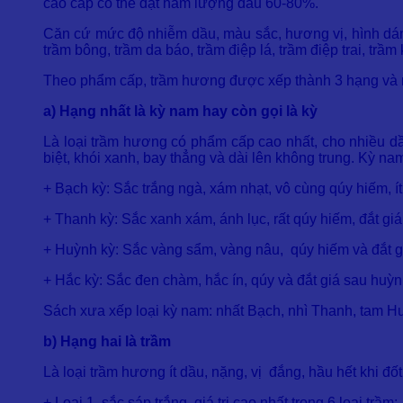
cao cấp có thể đạt hàm lượng dầu 60-80%.
Căn cứ mức độ nhiễm dầu, màu sắc, hương vị, hình dáng
trầm bông, trầm da báo, trầm điệp lá, trầm điệp trai, trầm
Theo phẩm cấp, trầm hương được xếp thành 3 hạng và m
a) Hạng nhất là kỳ nam hay còn gọi là kỳ
Là loại trầm hương có phẩm cấp cao nhất, cho nhiều dầ
biệt, khói xanh, bay thẳng và dài lên không trung. Kỳ na
+ Bạch kỳ: Sắc trắng ngà, xám nhạt, vô cùng qúy hiếm, ít 
+ Thanh kỳ: Sắc xanh xám, ánh lục, rất qúy hiếm, đắt giá
+ Huỳnh kỳ: Sắc vàng sẩm, vàng nâu, qúy hiếm và đắt gi
+ Hắc kỳ: Sắc đen chàm, hắc ín, qúy và đắt giá sau huỳn
Sách xưa xếp loại kỳ nam: nhất Bạch, nhì Thanh, tam H
b) Hạng hai là trầm
Là loại trầm hương ít dầu, nặng, vị đắng, hầu hết khi đ
+ Loại 1, sắc sáp trắng, giá trị cao nhất trong 6 loại trầm;