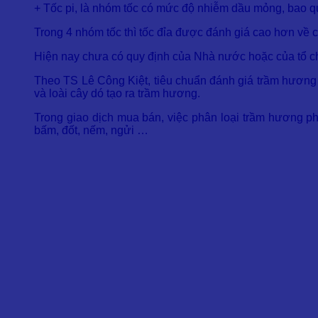
+ Tốc pi, là nhóm tốc có mức độ nhiễm dầu mỏng, bao qu
Trong 4 nhóm tốc thì tốc đỉa được đánh giá cao hơn về c
Hiện nay chưa có quy định của Nhà nước hoặc của tổ ch
Theo TS Lê Công Kiệt, tiêu chuẩn đánh giá trầm hương t
và loài cây dó tạo ra trầm hương.
Trong giao dịch mua bán, việc phân loại trầm hương ph
bấm, đốt, nếm, ngửi …