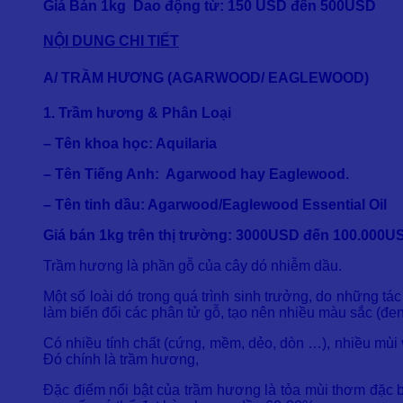
Giá Bán 1kg Dao động từ: 150 USD đến 500USD
NỘI DUNG CHI TIẾT
A/ TRẦM HƯƠNG (AGARWOOD/ EAGLEWOOD)
1. Trầm hương & Phân Loại
– Tên khoa học: Aquilaria
– Tên Tiếng Anh: Agarwood hay Eaglewood.
– Tên tinh dầu: Agarwood/Eaglewood Essential Oil
Giá bán 1kg trên thị trường: 3000USD đến 100.000U
Trầm hương là phần gỗ của cây dó nhiễm dầu.
Một số loài dó trong quá trình sinh trưởng, do những tá
làm biến đổi các phân tử gỗ, tạo nên nhiều màu sắc (đen
Có nhiều tính chất (cứng, mềm, dẻo, dòn …), nhiều mùi vị 
Đó chính là trầm hương,
Đặc điểm nổi bật của trầm hương là tỏa mùi thơm đặc 