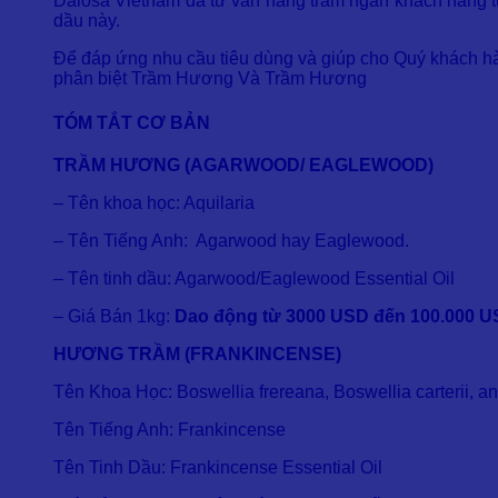
Dalosa Vietnam đã tư vấn hàng trăm ngàn khách hàng từ
dầu này.
Để đáp ứng nhu cầu tiêu dùng và giúp cho Quý khách hà
phân biệt Trầm Hương Và Trầm Hương
TÓM TẮT CƠ BẢN
TRẦM HƯƠNG (AGARWOOD/ EAGLEWOOD)
– Tên khoa học: Aquilaria
– Tên Tiếng Anh: Agarwood hay Eaglewood.
– Tên tinh dầu: Agarwood/Eaglewood Essential Oil
– Giá Bán 1kg:
Dao động từ 3000 USD đến 100.000 US
HƯƠNG TRẦM (FRANKINCENSE)
Tên Khoa Học: Boswellia frereana, Boswellia carterii, a
Tên Tiếng Anh: Frankincense
Tên Tinh Dầu: Frankincense Essential Oil