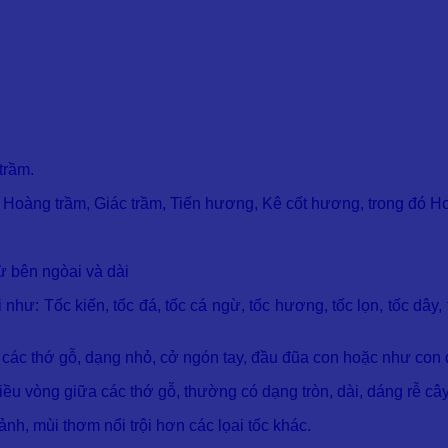
 trầm.
Hoàng trầm, Giác trầm, Tiến hương, Kê cốt hương, trong đó Hoà
ừ bên ngòai và dài
i như: Tốc kiến, tốc đá, tốc cá ngừ, tốc hương, tốc lọn, tốc dây
 các thớ gỗ, dạng nhỏ, cở ngón tay, đầu đũa con hoặc như con 
ều vòng giữa các thớ gỗ, thường có dạng tròn, dài, dáng rễ cây
, mùi thơm nổi trội hơn các lọai tốc khác.