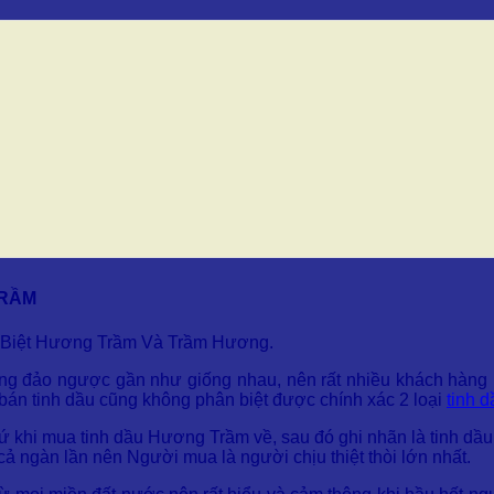
TRẦM
n Biệt Hương Trầm Và Trầm Hương.
ng đảo ngược gần như giống nhau, nên rất nhiều khách hàng 
y bán tinh dầu cũng không phân biệt được chính xác 2 loại
tinh d
ứ khi mua tinh dầu Hương Trầm về, sau đó ghi nhãn là tinh dầ
 cả ngàn lần nên Người mua là người chịu thiệt thòi lớn nhất.