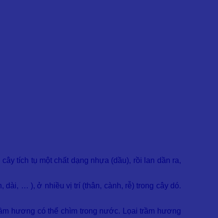
ây tích tụ một chất dạng nhựa (dầu), rồi lan dần ra,
ài, … ), ở nhiều vị trí (thân, cành, rễ) trong cây dó.
trầm hương có thể chìm trong nước. Lọai trầm hương