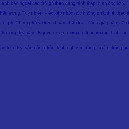
anh bên ngòai các thớ gỗ theo dạng hình tháp, hình ống lớn.
hất lượng. Tuy nhiên, việc xếp nhóm tốc không nhất thiết theo 
ức phi Chính phủ về tiêu chuẩn phân lọai, đánh giá phẩm cấp
hường đựa vào : Nguyên xứ, cường độ, loại hương, hình thù, kíc
ần lớn dựa vào cảm nhận, kinh nghiệm, đồng thuận, thông qua 