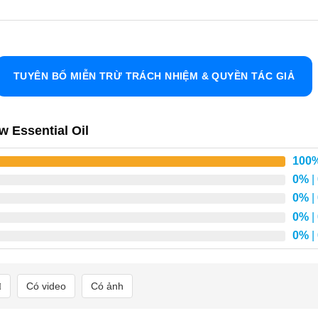
Cỏ Thi
g tự như tinh dầu hoa cúc xanh và hoa cúc ngải Tansy. Màu 
Về mùi thơm, tinh dầu này mang lại một cảm giác dễ chịu, tuy 
TUYÊN BỐ MIỄN TRỪ TRÁCH NHIỆM & QUYỀN TÁC GIẢ
dầu cúc ngải Tansy, nhưng lại không ngọt như vậy. Nó có thể h
.
w Essential Oil
c Khỏe
100
ều vấn đề về sức khỏe, từ các chứng đau cơ, viêm khớp cho đến 
0%
|
0%
|
hể giúp chăm sóc da đầu và tóc, đặc biệt là với những người c
0%
|
 một lần xả cuối sau khi gội đầu, giúp giảm tình trạng da đầu nh
0%
|
hi có tác dụng làm dịu hệ thần kinh, giúp giảm lo âu và căng 
sự thư giãn.
Có video
Có ảnh
ính chất kháng khuẩn và làm dịu các vết thương, giúp đẩy nhanh 