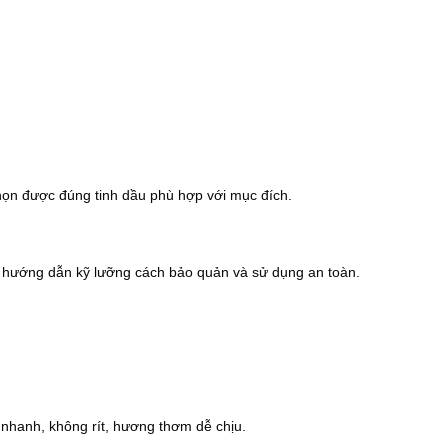
g viêm của Tinh Dầu Cỏ Thi giúp giảm đau nhức cơ và khớp, c
thể giúp điều hòa chu kỳ kinh nguyệt và làm dịu các cơn đau b
i
họn được đúng tinh dầu phù hợp với mục đích.
, hướng dẫn kỹ lưỡng cách bảo quản và sử dụng an toàn.
ớc
nhanh, không rít, hương thơm dễ chịu.
 Sabinene, B-Myrcene, Germacrene D, B-Pinene, Camphor, C