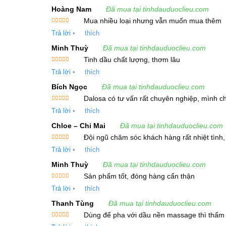
Giảm Đau Cơ và Khớp
: Các đặc tính chốn
Hoàng Nam
Đã mua tại tinhdauduoclieu.com
dịu các cơn đau.
Mua nhiều loại nhưng vẫn muốn mua thêm
Được xếp
Trả lời
•
thích
Điều Hòa Kinh Nguyệt
: Tinh Dầu Cỏ Thi có 
hạng
5
5
sao
Minh Thuỳ
Đã mua tại tinhdauduoclieu.com
Thông Tin Kỹ Thuật Về Tinh Dầu Cỏ Th
Tinh dầu chất lượng, thơm lâu
Được xếp
Trả lời
•
thích
hạng
5
5
Tên tiếng Việt
: Tinh Dầu Cỏ Thi
sao
Bích Ngọc
Đã mua tại tinhdauduoclieu.com
Tên tiếng Anh
: Yarrow Essential Oil
Dalosa có tư vấn rất chuyên nghiệp, mình c
Được xếp
Trả lời
•
thích
hạng
5
5
Tên thực vật
:
Achillea millefolium
sao
Chloe – Chi Mai
Đã mua tại tinhdauduoclieu.com
Phân biệt bộ phận chiết xuất
: Hoa và nụ
Đội ngũ chăm sóc khách hàng rất nhiệt tình
Được xếp
Phương pháp chiết xuất
: Chưng cất hơi nư
Trả lời
•
thích
hạng
5
5
sao
Minh Thuỳ
Đã mua tại tinhdauduoclieu.com
Màu sắc
: Từ vàng nhạt đến xanh đậm
Sản phẩm tốt, đóng hàng cẩn thận
Mùi vị
: Mùi đặc trưng
Được xếp
Trả lời
•
thích
hạng
5
5
sao
Tỷ trọng
: 0.885 – 0.895 ở 25°C
Thanh Tùng
Đã mua tại tinhdauduoclieu.com
Dùng để pha với dầu nền massage thì thấm 
Thành phần hóa học chính
: Chamazulene,
Được xếp