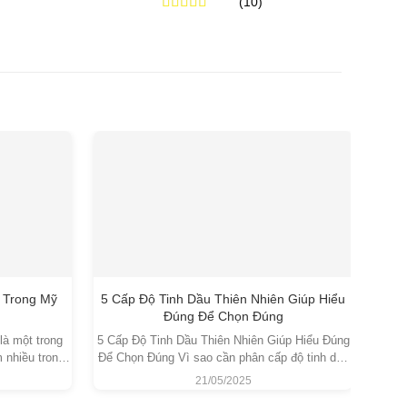
(10)
từ
từ
650,000₫
350,000₫
Được xếp
đến
đến
hạng
5.00
5
4,500,000₫
10,000,000₫
sao
 Trong Mỹ
5 Cấp Độ Tinh Dầu Thiên Nhiên Giúp Hiểu
Chư
Đúng Để Chọn Đúng
là một trong
5 Cấp Độ Tinh Dầu Thiên Nhiên Giúp Hiểu Đúng
Chưng
 nhiều trong
Để Chọn Đúng Vì sao cần phân cấp độ tinh dầu
Cổ Tr
a do vừa có
thiên nhiên? Trong những năm gần đây, nhu cầu
Nướ
21/05/2025
 sở hữu phổ
sử dụng tinh dầu thiên nhiên ngày càng gia tăng
đóng 