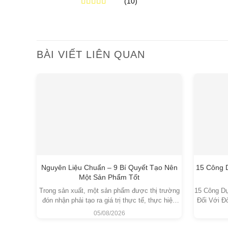
(10)
từ
270,000₫
Được xếp
đến
hạng
5.00
5
7,500,000₫
sao
BÀI VIẾT LIÊN QUAN
Nguyên Liệu Chuẩn – 9 Bí Quyết Tạo Nên
15 Công D
Một Sản Phẩm Tốt
Trong sản xuất, một sản phẩm được thị trường
15 Công Dụ
đón nhận phải tạo ra giá trị thực tế, thực hiện
Đối Với Đ
đúng công dụng và duy trì chất lượng trong quá
Đen – Blac
05/08/2026
trình sử dụng. Để đạt được kết quả đó, doanh
Đen là loạ