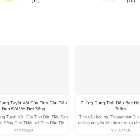
(11)
(10)
từ
350,000₫
Được xếp
Được xếp
đến
hạng
5.00
5
hạng
5.00
5
10,000,000₫
sao
sao
ụng Tuyệt Vời Của Tinh Dầu Tiêu
7 Ứng Dụng Tinh Dầu Bạc Hà
Đen Đối Với Đời Sống
Phẩm
ng Tuyệt Vời Của Tinh Dầu Tiêu Đen
Tinh dầu bạc hà (Peppermint Oil) 
ời Sống Giới Thiệu Về Tinh Dầu Tiêu
những nguyên liệu được quan tâm
k Pepper Essential Oil Tinh dầu Tiêu
lĩnh vực mỹ phẩm và chăm sóc d
29/05/2026
01/12/2025
i tinh dầu thiên nhiên được chiết xuất
đặc tính làm mát đặc trưng, vừa