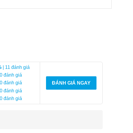
sắc này chủ yếu do thành phần chamazulene, một
có phần hơi buồn tẻ nhưng không gây khó chịu.
òa quyện tuyệt vời với nhiều loại tinh dầu khác,
%
| 11 đánh giá
hỗ trợ về tinh thần. Dưới đây là một số tác dụng
 0 đánh giá
 0 đánh giá
ĐÁNH GIÁ NGAY
ó da đầu dầu hoặc tóc khô. Bạn có thể thêm 12-15
 0 đánh giá
ờn và hỗ trợ sự phát triển của tóc.
 0 đánh giá
thẳng. Bạn có thể khuếch tán tinh dầu này trong
quá trình lành vết thương và phục hồi da.