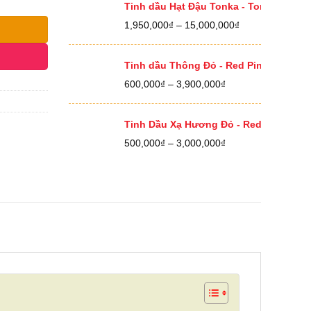
400,000₫
Tinh dầu Hạt Đậu Tonka - Tonka Bean E
đến
Khoảng
1,950,000
₫
–
15,000,000
₫
12,500,000₫
giá:
từ
1,950,000₫
Tinh dầu Thông Đỏ - Red Pine Essential
đến
Khoảng
600,000
₫
–
3,900,000
₫
15,000,000₫
giá:
từ
600,000₫
Tinh Dầu Xạ Hương Đỏ - Red Thyme Ess
đến
Khoảng
500,000
₫
–
3,000,000
₫
3,900,000₫
giá:
từ
500,000₫
đến
3,000,000₫