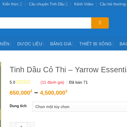
Kiến thức
Câu chuyện Tinh Dầu
Kênh Video
Câu hỏi thường
 NỀN
DƯỢC LIỆU
BẢNG GIÁ
THIẾT BỊ XÔNG
BA
Tinh Dầu Cỏ Thi – Yarrow Essentia
(
11
đánh giá)
Đã bán
71
5.0
5.0
11
trên 5
Khoảng
–
₫
₫
650,000
4,500,000
dựa trên
giá:
đánh giá
từ
Dung tích
650,000₫
đến
4,500,000₫