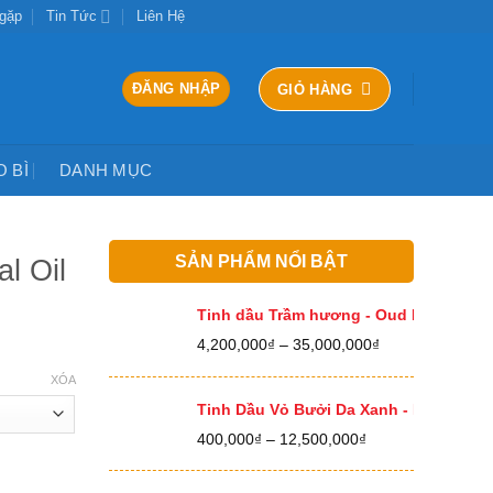
 gặp
Tin Tức
Liên Hệ
ĐĂNG NHẬP
GIỎ HÀNG
O BÌ
DANH MỤC
SẢN PHẨM NỔI BẬT
l Oil
Tinh dầu Trầm hương - Oud Essential O
Khoảng
4,200,000
₫
–
35,000,000
₫
giá:
XÓA
từ
4,200,000₫
Tinh Dầu Vỏ Bưởi Da Xanh - Pomelo Ess
đến
Khoảng
400,000
₫
–
12,500,000
₫
35,000,000₫
giá:
từ