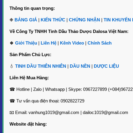
2. Thông Tin Kỹ Thuật và Cung Cấp
Thông tin quan trọng:
Phương pháp chiết xuất
: Hơi nước
❉
BẢNG GIÁ
|
KIẾN THỨC
|
CHỨNG NHẬN
|
TIN KHUYẾN 
Hình thức
: Chất lỏng
Màu sắc
: Màu vàng, cam, hỗ phách
Mùi vị
: Mùi đặc trưng, đắng và mạnh
Về Công Ty TNHH Tinh Dầu Thảo Dược Dalosa Việt Nam:
Tỷ trọng ở 20ºC
: 0.826 to 0.834
Chỉ số khúc xạ ở 20ºC
: -2º to +3º
🍀
Giới Thiệu
|
Liên Hệ
|
Kênh Video
|
Chính Sách
Góc quay cực ở 20ºC
: 1.429 to 1.426
Sản Phẩm Chủ Lực:
Thành phần hóa học chính
:
💧
TINH DẦU THIÊN NHIÊN
|
DẦU NỀN
|
DƯỢC LIỆU
Butanone
Bergaptene
Liên Hệ Mua Hàng:
Nonyl Acetate
Nonaone
Undercanone
☎ Hotline | Zalo | Whatsapp | Skype: 0967227899 (+084)9672
Psoralen
Xanthoxin
☎ Tư vấn qua điện thoại: 0902822729
3. Công Dụng Và Lợi Ích Tinh Dầu Cửu Lý Hương –
📧 Email: vanhung1019@gmail.com | dailoc1019@gmail.com
Tinh Dầu Cửu Lý Hương mang lại nhiều công dụng cho sức khỏe
Website đặt hàng:
chính của tinh dầu này: