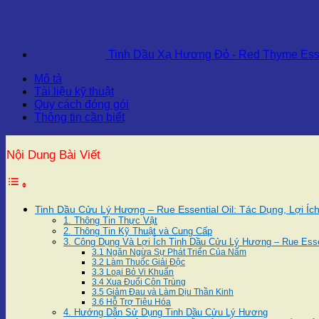
Tinh Dầu Xạ Hương Đỏ - Red Thyme Esse
Mô tả
Tài liệu kỹ thuật
Quy cách đóng gói
Thông tin cần biết
Nội Dung Bài Viết
Tinh Dầu Cửu Lý Hương – Rue Essential Oil: Tác Dụng, Lợi 
1. Thông Tin Thực Vật
2. Thông Tin Kỹ Thuật và Cung Cấp
3. Công Dụng Và Lợi Ích Tinh Dầu Cửu Lý Hương – Rue Essen
3.1 Ngăn Ngừa Sự Phát Triển Của Nấm
3.2 Làm Thuốc Giải Độc
3.3 Loại Bỏ Vi Khuẩn
3.4 Xua Đuổi Côn Trùng
3.5 Giảm Đau và Làm Dịu Thần Kinh
3.6 Hỗ Trợ Tiêu Hóa
4. Hướng Dẫn Sử Dụng Tinh Dầu Cửu Lý Hương