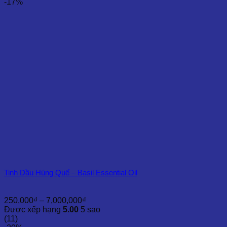
350,000₫
-17%
đến
10,000,000₫
Tinh Dầu Húng Quế – Basil Essential Oil
Khoảng
250,000
₫
–
7,000,000
₫
giá:
Được xếp hạng
5.00
5 sao
từ
(11)