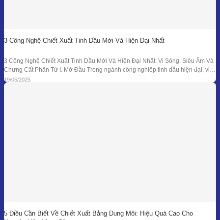
3 Công Nghệ Chiết Xuất Tinh Dầu Mới Và Hiện Đại Nhất
3 Công Nghệ Chiết Xuất Tinh Dầu Mới Và Hiện Đại Nhất: Vi Sóng, Siêu Âm Và
Chưng Cất Phân Tử I. Mở Đầu Trong ngành công nghiệp tinh dầu hiện đại, việc
tối ưu hóa hiệu suất chiết xuất, giữ nguyên hương thơm và hoạt chất trị liệu là
19/05/2025
mục tiêu hàng đầu. Bên
5 Điều Cần Biết Về Chiết Xuất Bằng Dung Môi: Hiệu Quả Cao Cho