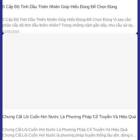
5 Cấp Độ Tinh Dầu Thiên Nhiên Giúp Hiểu Đúng Để Chọn Đúng
5 Cấp Độ Tinh Dầu Thiên Nhiên Giúp Hiểu Đúng Để Chọn Đúng Vì sao cần
phân cấp độ tinh dầu thiên nhiên? Trong những năm gần đây, nhu cầu sử dụng
tinh dầu thiên nhiên ngày càng gia tăng trong các lĩnh vực như chăm sóc sức
21/05/2025
khỏe, mỹ phẩm, liệu pháp hương thơm,
Chưng Cất Lôi Cuốn Hơi Nước Là Phương Pháp Cổ Truyền Và Hiệu Quả
Chưng Cất Lôi Cuốn Hơi Nước Là Phương Pháp Cổ Truyền Và Hiệu Quả
Chưng Cất Lôi Cuốn Hơi Nước là phương pháp truyền thống lâu đời, đóng vai