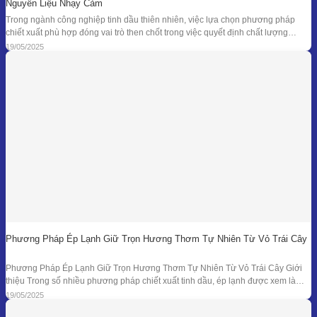
Nguyên Liệu Nhạy Cảm
Trong ngành công nghiệp tinh dầu thiên nhiên, việc lựa chọn phương pháp
chiết xuất phù hợp đóng vai trò then chốt trong việc quyết định chất lượng
thành phẩm – đặc biệt là đối với những loại nguyên liệu cao cấp và nhạy cảm.
19/05/2025
Khi các phương pháp truyền thống như chưng cất lôi
Phương Pháp Ép Lạnh Giữ Trọn Hương Thơm Tự Nhiên Từ Vỏ Trái Cây
Phương Pháp Ép Lạnh Giữ Trọn Hương Thơm Tự Nhiên Từ Vỏ Trái Cây Giới
thiệu Trong số nhiều phương pháp chiết xuất tinh dầu, ép lạnh được xem là
một trong những kỹ thuật đối với nguyên liệu đặc thù – đặc biệt là vỏ các loại
19/05/2025
quả có mùi hương tươi mát như