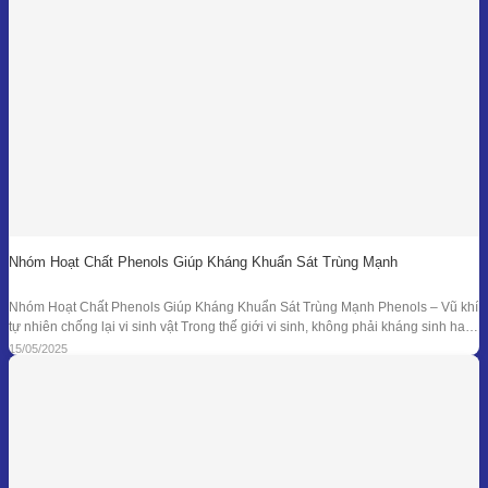
Nhóm Hoạt Chất Phenols Giúp Kháng Khuẩn Sát Trùng Mạnh
Nhóm Hoạt Chất Phenols Giúp Kháng Khuẩn Sát Trùng Mạnh Phenols – Vũ khí
tự nhiên chống lại vi sinh vật Trong thế giới vi sinh, không phải kháng sinh hay
hóa chất tổng hợp mới là “anh hùng” duy nhất. Từ hàng ngàn năm trước, các
15/05/2025
nền y học cổ đại đã sử dụng tinh dầu