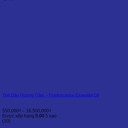
đến
15,000,000₫
Tinh Dầu Hương Trầm – Frankincense Essential Oil
Khoảng
550,000
₫
–
16,500,000
₫
giá:
Được xếp hạng
5.00
5 sao
từ
(10)
550,000₫