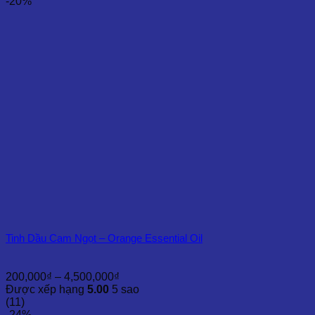
250,000₫
-20%
đến
7,000,000₫
Tinh Dầu Cam Ngọt – Orange Essential Oil
Khoảng
200,000
₫
–
4,500,000
₫
giá:
Được xếp hạng
5.00
5 sao
từ
(11)
200,000₫
-24%