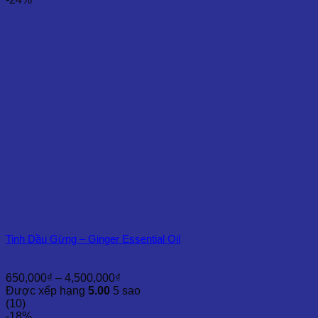
đến
4,500,000₫
Tinh Dầu Gừng – Ginger Essential Oil
Khoảng
650,000
₫
–
4,500,000
₫
giá:
Được xếp hạng
5.00
5 sao
từ
(10)
650,000₫
-18%