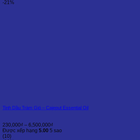
290,000₫
-21%
đến
8,500,000₫
Tinh Dầu Tràm Gió – Cajeput Essential Oil
Khoảng
230,000
₫
–
6,500,000
₫
giá:
Được xếp hạng
5.00
5 sao
từ
(10)