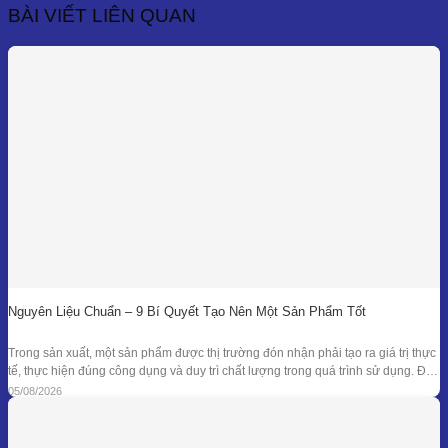
đến
BÀI VIẾT LIÊN QUAN
16,500,000₫
Nguyên Liệu Chuẩn – 9 Bí Quyết Tạo Nên Một Sản Phẩm Tốt
Trong sản xuất, một sản phẩm được thị trường đón nhận phải tạo ra giá trị thực
tế, thực hiện đúng công dụng và duy trì chất lượng trong quá trình sử dụng. Để
đạt được kết quả đó, doanh nghiệp cần kiểm soát đồng bộ từ mục tiêu nghiên
05/08/2026
cứu, nguyên liệu, công thức