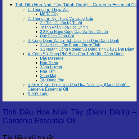
Tinh Dầu Hoa Nhài Tây (Dành Dành) – Gardenia Essential Oil
1. Thông Tin Thực Vật
Mô Tả Cây
2. Thông Tin Kỹ Thuật Và Cung Cấp
2.1 Tiêu Chuẩn Kỹ Thuật
Thành Phần Hóa Học Chính
2.2 Khả Năng Cung Cấp Và Tiêu Chuẩn
Quy Cách Đóng Gói
3. Công Dụng Và Lợi Ích Của Tinh Dầu Dành Dành
3.1 Lợi Ích – Tác Dụng – Dược Tính
3.2 Ngành Công Nghiệp Sử Dụng Tinh Dầu Dành Dành
4. Cách Sử Dụng Phổ Biến Của Tinh Dầu Dành Dành
Dầu Massage
Nến Thơm
Xông Hương
Nhà Tắm
Xông Mặt
Tác Dụng Phụ
5. Gợi Ý Kết Hợp Tinh Dầu Hoa Nhài Tây (Dành Dành) –
Gardenia Essential Oil
6. Kết Luận
Tinh Dầu Hoa Nhài Tây (Dành Dành) –
Gardenia Essential Oil
Tinh Dầu Hoa Nhài Tây (Dành Dành) – Gardenia Essential
Tài liệu kỹ thuật