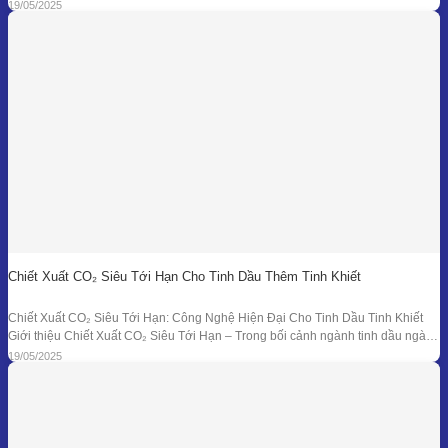
trò nền tảng trong ngành chiết xuất tinh dầu thiên nhiên. Từ những nồi đồng thủ
19/05/2025
công ở các làng nghề cho đến hệ thống chưng
Chiết Xuất CO₂ Siêu Tới Hạn Cho Tinh Dầu Thêm Tinh Khiết
Chiết Xuất CO₂ Siêu Tới Hạn: Công Nghệ Hiện Đại Cho Tinh Dầu Tinh Khiết
Giới thiệu Chiết Xuất CO₂ Siêu Tới Hạn – Trong bối cảnh ngành tinh dầu ngày
càng đồi hỏi cao về độ tinh khiết, tính an toàn và hiệu quả sinh học, phương
19/05/2025
pháp chiết xuất bằng CO₂ siêu tới