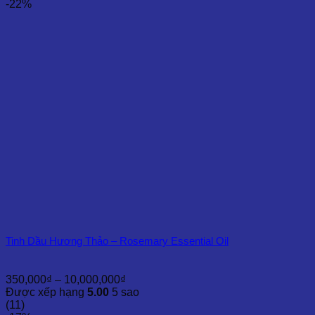
230,000₫
-22%
đến
6,500,000₫
Tinh Dầu Hương Thảo – Rosemary Essential Oil
Khoảng
350,000
₫
–
10,000,000
₫
giá:
Được xếp hạng
5.00
5 sao
từ
(11)