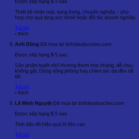
Được xếp hạng
5
5 sao
Thêm một vài giọt tinh dầu vào nến sẽ giúp phòng bạn tràn
Thiết kế nhãn mác sang trọng, chuyên nghiệp – phù
ngập hương thơm dễ chịu, giảm căng thẳng và nâng cao
hợp cho quà tặng sức khoẻ hoặc đối tác doanh nghiệp.
tinh thần.
Trả lời
Xông Hương
•
thích
Sử dụng máy khuếch tán tinh dầu để làm sạch không khí và
Anh Dũng
Đã mua tại tinhdauduoclieu.com
tạo không gian thư giãn, đồng thời giúp giảm căng thẳng và
mệt mỏi.
Được xếp hạng
5
5 sao
Sản phẩm tuyệt vời! Hương thơm nhẹ nhàng, dễ chịu,
Nhà Tắm
không gắt. Dùng xông phòng hay chăm sóc da đều rất
tốt.
Thêm vài giọt tinh dầu vào bồn tắm sẽ tạo ra không gian thư
giãn, giúp giảm căng thẳng và tăng cường tuần hoàn máu.
Trả lời
•
thích
Xông Mặt
Lê Minh Nguyệt
Đã mua tại tinhdauduoclieu.com
Thêm vài giọt vào bát nước sôi và xông mặt có thể giúp giải
quyết các vấn đề hô hấp, viêm xoang và mệt mỏi.
Được xếp hạng
5
5 sao
Tinh dầu tốt hiệu quả trị liệu cao
Tác Dụng Phụ
Trả lời
Tinh dầu hoa nhài tây là an toàn khi sử dụng đúng cách. Tuy