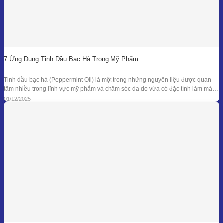
7 Ứng Dụng Tinh Dầu Bạc Hà Trong Mỹ Phẩm
Tinh dầu bạc hà (Peppermint Oil) là một trong những nguyên liệu được quan
tâm nhiều trong lĩnh vực mỹ phẩm và chăm sóc da do vừa có đặc tính làm mát
đặc trưng, vừa sở hữu phổ kháng khuẩn và khử mùi tự nhiên đã được ghi nhận
01/12/2025
trong nhiều nghiên cứu. Giá trị