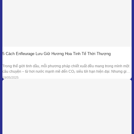
5 Cách Enfleurage Lưu Giữ Hương Hoa Tinh Tế Thời Thượng
Trong thế giới tinh dầu, mỗi phương pháp chiết xuất đều mang trong mình một
câu chuyện – từ hơi nước mạnh mẽ đến CO₂ siêu tới hạn hiện đại. Nhưng giữa
dòng chảy công nghệ ấy, enfleurage – một kỹ thuật cổ xưa và tinh tế – vẫn tồn
19/05/2025
tại như một biểu tượng