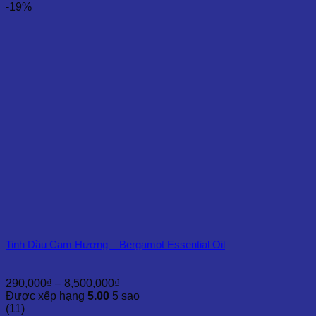
-19%
Tinh Dầu Cam Hương – Bergamot Essential Oil
Khoảng
290,000
₫
–
8,500,000
₫
giá:
Được xếp hạng
5.00
5 sao
từ
(11)