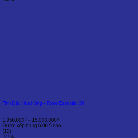
đến
4,500,000₫
Tinh Dầu Hoa Hồng – Rose Essential Oil
Khoảng
1,950,000
₫
–
15,000,000
₫
giá:
Được xếp hạng
5.00
5 sao
từ
(12)
1,950,000₫
-27%