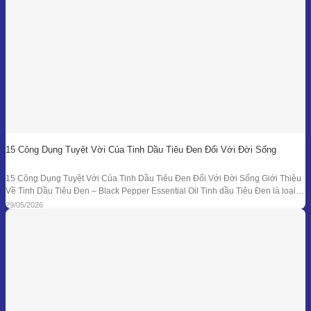
15 Công Dụng Tuyệt Vời Của Tinh Dầu Tiêu Đen Đối Với Đời Sống
15 Công Dụng Tuyệt Vời Của Tinh Dầu Tiêu Đen Đối Với Đời Sống Giới Thiệu
Về Tinh Dầu Tiêu Đen – Black Pepper Essential Oil Tinh dầu Tiêu Đen là loại
tinh dầu thiên nhiên được chiết xuất từ quả của cây Tiêu Đen (Piper nigrum)
29/05/2026
bằng phương pháp chưng cất hơi nước. Đây là