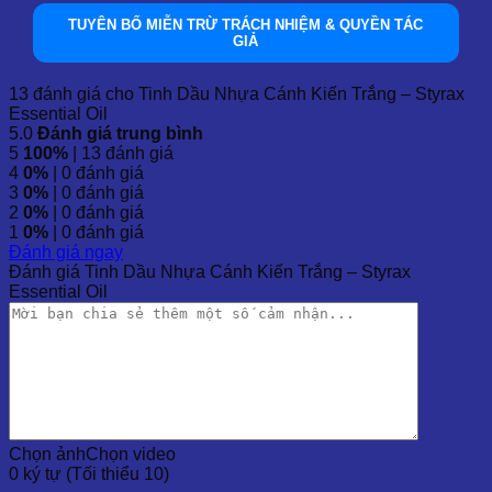
Tinh Dầu Nhựa Cánh Kiến Trắng có nhiều tác dụng hỗ trợ
sức khỏe, bao gồm:
TUYÊN BỐ MIỄN TRỪ TRÁCH NHIỆM & QUYỀN TÁC
GIẢ
Giảm lo âu và trầm cảm:
Tinh dầu có tác dụng an
thần, giúp thư giãn và giảm căng thẳng.
13 đánh giá cho
Tinh Dầu Nhựa Cánh Kiến Trắng – Styrax
Khử mùi hôi và làm sạch không khí:
Mùi hương đặc
Essential Oil
trưng của tinh dầu giúp xua tan mùi hôi trong không
5.0
Đánh giá trung bình
gian và khử trùng hiệu quả.
5
100%
| 13 đánh giá
Chống viêm và giảm đau:
Tinh dầu có tính chất chống
4
0%
| 0 đánh giá
viêm và giảm đau, hữu ích cho các bệnh lý như viêm
3
0%
| 0 đánh giá
khớp, viêm phế quản, và các bệnh về hô hấp.
2
0%
| 0 đánh giá
Giúp tiêu hóa:
Hỗ trợ hệ tiêu hóa bằng cách giảm đầy
1
0%
| 0 đánh giá
hơi, kích thích tiêu hóa và giảm viêm ruột.
Đánh giá ngay
Chăm sóc da:
Tinh dầu có tác dụng làm se, giúp làm
Đánh giá Tinh Dầu Nhựa Cánh Kiến Trắng – Styrax
săn chắc da và cải thiện tình trạng da nhăn nheo.
Essential Oil
4.2 Lợi Ích Sử Dụng Trong Nghi Lễ Tôn Giáo
Tinh Dầu Nhựa Cánh Kiến Trắng được sử dụng rộng rãi
trong các nghi lễ tôn giáo. Khi đốt, nó tỏa ra khói thơm giúp
tạo ra không khí thanh tịnh, dễ chịu, đồng thời kích thích các
trung tâm thần kinh trong cơ thể, mang lại cảm giác ấm áp và
thư giãn.
Chọn ảnh
Chọn video
0 ký tự (Tối thiểu 10)
5. Các Ứng Dụng Của Tinh Dầu Nhựa Cánh Kiến