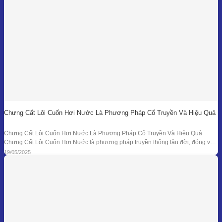
Chưng Cất Lôi Cuốn Hơi Nước Là Phương Pháp Cổ Truyền Và Hiệu Quả
Chưng Cất Lôi Cuốn Hơi Nước Là Phương Pháp Cổ Truyền Và Hiệu Quả
Chưng Cất Lôi Cuốn Hơi Nước là phương pháp truyền thống lâu đời, đóng vai
trò nền tảng trong ngành chiết xuất tinh dầu thiên nhiên. Từ những nồi đồng thủ
19/05/2025
công ở các làng nghề cho đến hệ thống chưng