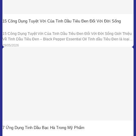
15 Công Dụng Tuyệt Vời Của Tinh Dầu Tiêu Đen Đối Với Đời Sống
15 Công Dụng Tuyệt Vời Của Tinh Dầu Tiêu Đen Đối Với Đời Sống Giới Thiệu
Về Tinh Dầu Tiêu Đen – Black Pepper Essential Oil Tinh dầu Tiêu Đen là loại
tinh dầu thiên nhiên được chiết xuất từ quả của cây Tiêu Đen (Piper nigrum)
29/05/2026
bằng phương pháp chưng cất hơi nước. Đây là
7 Ứng Dụng Tinh Dầu Bạc Hà Trong Mỹ Phẩm