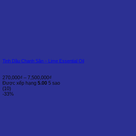
Tinh Dầu Chanh Sần – Lime Essential Oil
Khoảng
270,000
₫
–
7,500,000
₫
giá:
Được xếp hạng
5.00
5 sao
từ
(10)
270,000₫
-33%
đến
7,500,000₫