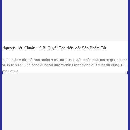
Nguyên Liệu Chuẩn – 9 Bí Quyết Tạo Nên Một Sản Phẩm Tốt
Trong sản xuất, một sản phẩm được thị trường đón nhận phải tạo ra giá trị thực
tế, thực hiện đúng công dụng và duy trì chất lượng trong quá trình sử dụng. Để
đạt được kết quả đó, doanh nghiệp cần kiểm soát đồng bộ từ mục tiêu nghiên
05/08/2026
cứu, nguyên liệu, công thức