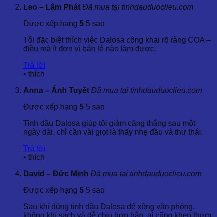
Leo – Lâm Phát
Đã mua tại tinhdauduoclieu.com
6.1 Sử Dụng Để Chăm Sóc Da
Được xếp hạng
5
5 sao
Cách 1:
Thêm vài giọt tinh dầu vào dầu nền như dầu
Tôi đặc biệt thích việc Dalosa công khai rõ ràng COA –
dừa hoặc dầu hạnh nhân, sau đó massage nhẹ nhàng
điều mà ít đơn vị bán lẻ nào làm được.
lên da. Tinh dầu giúp làm se da, giảm nếp nhăn và
chăm sóc da bị kích ứng.
Trả lời
Cách 2:
Pha loãng tinh dầu với nước và dùng làm
•
thích
nước súc miệng để làm sạch khoang miệng và giúp
giảm viêm nướu.
Anna – Ánh Tuyết
Đã mua tại tinhdauduoclieu.com
Được xếp hạng
5
5 sao
6.2 Sử Dụng Để Massage Thư Giãn
Tinh dầu Dalosa giúp tôi giảm căng thẳng sau một
Pha vài giọt tinh dầu với dầu nền (dầu hạnh nhân, dầu
ngày dài, chỉ cần vài giọt là thấy nhẹ đầu và thư thái.
olive) và sử dụng cho các liệu pháp massage toàn thân
hoặc dùng cho các vùng bị viêm khớp, đau nhức cơ
Trả lời
thể.
•
thích
6.3 Sử Dụng Để Khử Mùi
David – Đức Minh
Đã mua tại tinhdauduoclieu.com
Được xếp hạng
5
5 sao
Thêm vài giọt tinh dầu vào máy khuếch tán để tạo
không gian thư giãn, khử mùi hôi, làm sạch không khí
Sau khi dùng tinh dầu Dalosa để xông văn phòng,
và mang lại cảm giác dễ chịu.
không khí sạch và dễ chịu hơn hẳn, ai cũng khen thơm