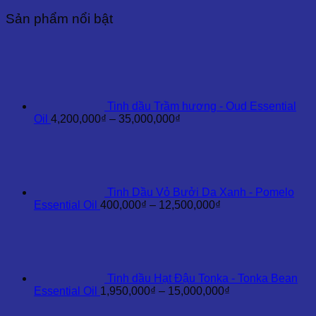
Kiến
Sản phẩm nổi bật
Trắng
-
Styrax
Essential
Oil
số
lượng
Tinh dầu Trầm hương - Oud Essential
Khoảng
Oil
4,200,000
₫
–
35,000,000
₫
giá:
từ
4,200,000₫
đến
35,000,000₫
Tinh Dầu Vỏ Bưởi Da Xanh - Pomelo
Khoảng
Essential Oil
400,000
₫
–
12,500,000
₫
giá:
từ
400,000₫
đến
12,500,000₫
Tinh dầu Hạt Đậu Tonka - Tonka Bean
Khoảng
Essential Oil
1,950,000
₫
–
15,000,000
₫
giá:
từ