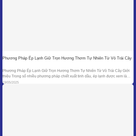
Phương Pháp Ép Lạnh Giữ Trọn Hương Thơm Tự Nhiên Từ Vỏ Trái Cây
Phương Pháp Ép Lạnh Giữ Trọn Hương Thơm Tự Nhiên Từ Vỏ Trái Cây Giới
thiệu Trong số nhiều phương pháp chiết xuất tinh dầu, ép lạnh được xem là
một trong những kỹ thuật đối với nguyên liệu đặc thù – đặc biệt là vỏ các loại
19/05/2025
quả có mùi hương tươi mát như