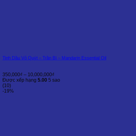
Tinh Dầu Vỏ Quýt – Trần Bì – Mandarin Essential Oil
Khoảng
350,000
₫
–
10,000,000
₫
giá:
Được xếp hạng
5.00
5 sao
từ
(10)
350,000₫
-19%
đến
10,000,000₫