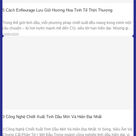
5 Cách Enfleurage Lưu Giữ Hương Hoa Tinh Tế Thời Thượng
Trong thế giới tinh dầu, mỗi phương pháp chiết xuất đều mang trong mình một
câu chuyện – từ hơi nước mạnh mẽ đến CO₂ siêu tới hạn hiện đại. Nhưng giữa
dòng chảy công nghệ ấy, enfleurage – một kỹ thuật cổ xưa và tinh tế – vẫn tồn
19/05/2025
tại như một biểu tượng
3 Công Nghệ Chiết Xuất Tinh Dầu Mới Và Hiện Đại Nhất
3 Công Nghệ Chiết Xuất Tinh Dầu Mới Và Hiện Đại Nhất: Vi Sóng, Siêu Âm Và
Chưng Cất Phân Tử I. Mở Đầu Trong ngành công nghiệp tinh dầu hiện đại, việc