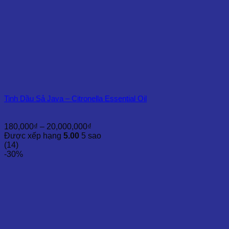
Tinh Dầu Sả Java – Citronella Essential Oil
Khoảng
180,000
₫
–
20,000,000
₫
giá:
Được xếp hạng
5.00
5 sao
từ
(14)
180,000₫
-30%
đến
20,000,000₫