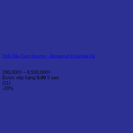
Tinh Dầu Cam Hương – Bergamot Essential Oil
Khoảng
290,000
₫
–
8,500,000
₫
giá:
Được xếp hạng
5.00
5 sao
từ
(11)
290,000₫
-20%
đến
8,500,000₫