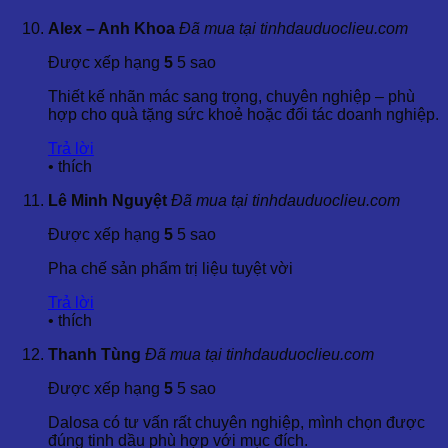
9. Lưu Ý Quan Trọng
Alex – Anh Khoa
Đã mua tại tinhdauduoclieu.com
Bảo quản tinh dầu nơi khô ráo, thoáng mát, tránh ánh
nắng trực tiếp.
Được xếp hạng
5
5 sao
Không sử dụng tinh dầu nguyên chất trực tiếp lên da
Thiết kế nhãn mác sang trọng, chuyên nghiệp – phù
mà cần pha loãng với dầu nền.
hợp cho quà tặng sức khoẻ hoặc đối tác doanh nghiệp.
Tránh tiếp xúc với mắt và vùng nhạy cảm.
Không sử dụng tinh dầu cho phụ nữ mang thai, trẻ em
Trả lời
dưới 6 tuổi và người bị bệnh kinh niên mà không có
•
thích
chỉ định của bác sĩ.
Lê Minh Nguyệt
Đã mua tại tinhdauduoclieu.com
Được xếp hạng
5
5 sao
Pha chế sản phẩm trị liệu tuyệt vời
Trả lời
•
thích
Thanh Tùng
Đã mua tại tinhdauduoclieu.com
Được xếp hạng
5
5 sao
Dalosa có tư vấn rất chuyên nghiệp, mình chọn được
đúng tinh dầu phù hợp với mục đích.