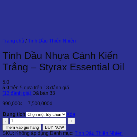
Trang chủ
/
Tinh Dầu Thiên Nhiên
Tinh Dầu Nhựa Cánh Kiến
Trắng – Styrax Essential Oil
5.0
5.0
trên 5 dựa trên
13
đánh giá
(
13
đánh giá)
Đã bán
33
Khoảng
990,000
₫
–
7,500,000
₫
giá:
Dung tích
từ
Xóa
990,000₫
Tinh
đến
Dầu
Thêm vào giỏ hàng
BUY NOW
7,500,000₫
Nhựa
SKU:
Không áp dụng
Danh mục:
Tinh Dầu Thiên Nhiên
Cánh