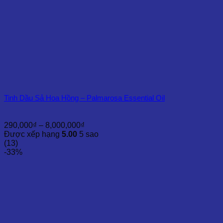
Tinh Dầu Sả Hoa Hồng – Palmarosa Essential Oil
Khoảng
290,000
₫
–
8,000,000
₫
giá:
Được xếp hạng
5.00
5 sao
từ
(13)
290,000₫
-33%
đến
8,000,000₫