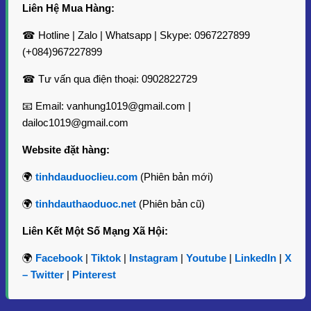
cây để thu được nhựa, sau đó nhựa được để khô và sàng
Liên Hệ Mua Hàng:
lọc. Tinh dầu được chiết xuất bằng phương pháp hơi nước,
giúp giữ nguyên các đặc tính quý giá và mùi hương đặc
☎ Hotline | Zalo | Whatsapp | Skype: 0967227899
trưng của nó.
(+084)967227899
3. Thành Phần Hóa Học Chính
☎ Tư vấn qua điện thoại: 0902822729
Tinh Dầu Nhựa Cánh Kiến Trắng chứa các thành phần hóa
📧 Email: vanhung1019@gmail.com |
học quan trọng như:
dailoc1019@gmail.com
Benzyl Benzoate
Benzyl Alcohol
Website đặt hàng:
Cinnamic Acid
Ethyl Cinnamate
🌍
tinhdauduoclieu.com
(Phiên bản mới)
Benzoic Acid
🌍
tinhdauthaoduoc.net
(Phiên bản cũ)
Các thành phần này mang lại nhiều tác dụng tuyệt vời cho
sức khỏe và sắc đẹp.
Liên Kết Một Số Mạng Xã Hội:
4. Công Dụng Và Lợi Ích Của Tinh Dầu Nhựa
Cánh Kiến Trắng
🌍
Facebook
|
Tiktok
|
Instagram
|
Youtube
|
LinkedIn
|
X
– Twitter
|
Pinterest
4.1 Lợi Ích Sức Khỏe