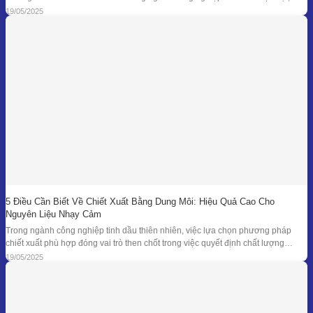
tối ưu hóa hiệu suất chiết xuất, giữ nguyên hương thơm và hoạt chất trị liệu là
19/05/2025
mục tiêu hàng đầu. Bên
5 Điều Cần Biết Về Chiết Xuất Bằng Dung Môi: Hiệu Quả Cao Cho
Nguyên Liệu Nhạy Cảm
Trong ngành công nghiệp tinh dầu thiên nhiên, việc lựa chọn phương pháp
chiết xuất phù hợp đóng vai trò then chốt trong việc quyết định chất lượng
thành phẩm – đặc biệt là đối với những loại nguyên liệu cao cấp và nhạy cảm.
19/05/2025
Khi các phương pháp truyền thống như chưng cất lôi