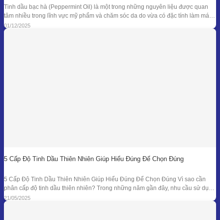
Tinh dầu bạc hà (Peppermint Oil) là một trong những nguyên liệu được quan
tâm nhiều trong lĩnh vực mỹ phẩm và chăm sóc da do vừa có đặc tính làm mát
đặc trưng, vừa sở hữu phổ kháng khuẩn và khử mùi tự nhiên đã được ghi nhận
01/12/2025
trong nhiều nghiên cứu. Giá trị
5 Cấp Độ Tinh Dầu Thiên Nhiên Giúp Hiểu Đúng Để Chọn Đúng
5 Cấp Độ Tinh Dầu Thiên Nhiên Giúp Hiểu Đúng Để Chọn Đúng Vì sao cần
phân cấp độ tinh dầu thiên nhiên? Trong những năm gần đây, nhu cầu sử dụng
tinh dầu thiên nhiên ngày càng gia tăng trong các lĩnh vực như chăm sóc sức
21/05/2025
khỏe, mỹ phẩm, liệu pháp hương thơm,