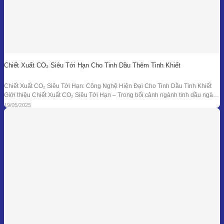
Chiết Xuất CO₂ Siêu Tới Hạn Cho Tinh Dầu Thêm Tinh Khiết
Chiết Xuất CO₂ Siêu Tới Hạn: Công Nghệ Hiện Đại Cho Tinh Dầu Tinh Khiết
Giới thiệu Chiết Xuất CO₂ Siêu Tới Hạn – Trong bối cảnh ngành tinh dầu ngày
càng đồi hỏi cao về độ tinh khiết, tính an toàn và hiệu quả sinh học, phương
19/05/2025
pháp chiết xuất bằng CO₂ siêu tới