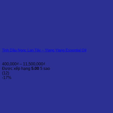
Tinh Dầu Ngọc Lan Tây – Ylang Ylang Essential Oil
Khoảng
400,000
₫
–
11,500,000
₫
giá:
Được xếp hạng
5.00
5 sao
từ
(12)
400,000₫
-17%
đến
11,500,000₫