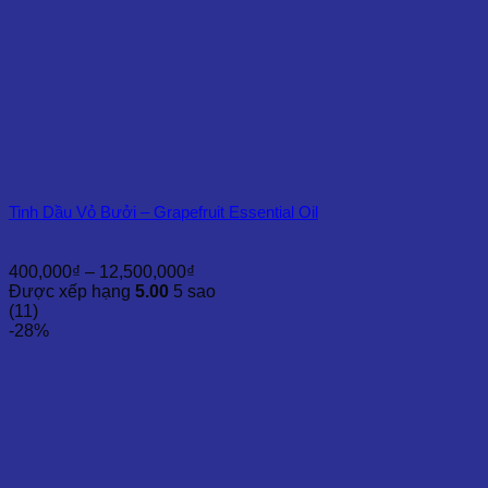
Tinh Dầu Vỏ Bưởi – Grapefruit Essential Oil
Khoảng
400,000
₫
–
12,500,000
₫
giá:
Được xếp hạng
5.00
5 sao
từ
(11)
400,000₫
-28%
đến
12,500,000₫