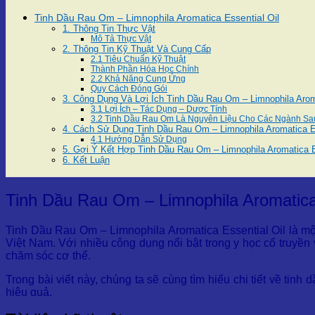
Tinh Dầu Rau Om – Limnophila Aromatica Essential Oil
1. Thông Tin Thực Vật
Mô Tả Thực Vật
2. Thông Tin Kỹ Thuật Và Cung Cấp
2.1 Tiêu Chuẩn Kỹ Thuật
Thành Phần Hóa Học Chính
2.2 Khả Năng Cung Ứng
Quy Cách Đóng Gói
3. Công Dụng Và Lợi Ích Tinh Dầu Rau Om – Limnophila Aroma
3.1 Lợi Ích – Tác Dụng – Dược Tính
3.2 Tinh Dầu Rau Om Là Nguyên Liệu Cho Các Ngành Sa
4. Cách Sử Dụng Tinh Dầu Rau Om – Limnophila Aromatica Es
4.1 Hướng Dẫn Sử Dụng
5. Gợi Ý Kết Hợp Tinh Dầu Rau Om – Limnophila Aromatica E
6. Kết Luận
Tinh Dầu Rau Om – Limnophila Aromatica 
Tinh Dầu Rau Om – Limnophila Aromatica Essential Oil là một
Việt Nam. Với nhiều công dụng nổi bật trong y học cổ truyền 
chăm sóc cơ thể.
Trong bài viết này, chúng ta sẽ cùng tìm hiểu chi tiết về tinh
hiệu quả.