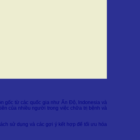
uồn gốc từ các quốc gia như Ấn Độ, Indonesia và
iên của nhiều người trong việc chữa trị bệnh và
, cách sử dụng và các gợi ý kết hợp để tối ưu hóa