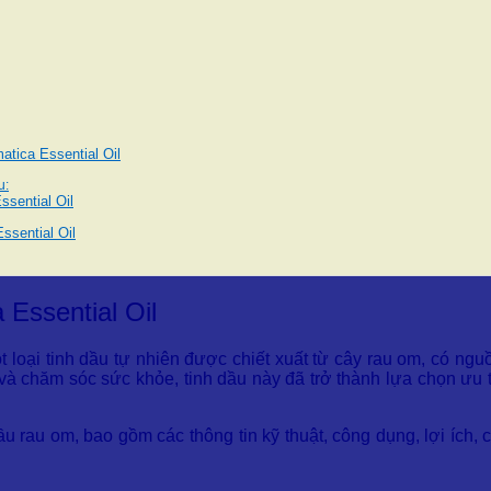
tica Essential Oil
u:
sential Oil
ssential Oil
Essential Oil
 loại tinh dầu tự nhiên được chiết xuất từ cây rau om, có ng
và chăm sóc sức khỏe, tinh dầu này đã trở thành lựa chọn ưu t
 dầu rau om, bao gồm các thông tin kỹ thuật, công dụng, lợi ích