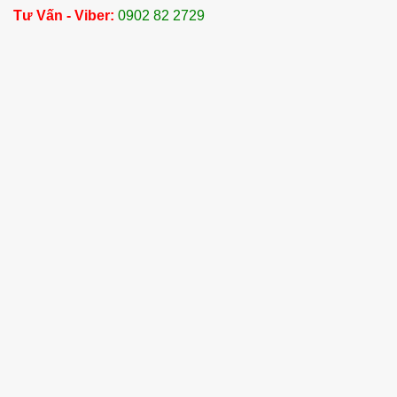
Với các nguồn gốc từ
Ấn Độ, Indonesia và Việt
Tư Vấn - Viber:
0902 82 2729
Nam
, Tinh Dầu Vân Mộc Hương của Dalosa Việt
Nam luôn đảm bảo chất lượng cao nhất, đáp ứng
đầy đủ các tiêu chuẩn quốc tế. Chúng tôi luôn sẵn
sàng đồng hành cùng bạn trong việc lựa chọn
những sản phẩm tinh dầu tốt nhất cho sức khỏe
và sắc đẹp của bạn.