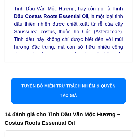
Tinh Dầu Vân Mộc Hương, hay còn gọi là
Tinh
Dầu Costus Roots Essential Oil
, là một loại tinh
dầu thiên nhiên được chiết xuất từ rễ của cây
Saussurea costus, thuộc họ Cúc (Asteraceae).
Tinh dầu này không chỉ được biết đến với mùi
hương đặc trưng, mà còn sở hữu nhiều công
dụng quý giá trong y học, làm đẹp, và chăm sóc
sức khỏe.
Thông Tin Thực Vật
TUYÊN BỐ MIỄN TRỪ TRÁCH NHIỆM & QUYỀN
Cây
Vân Mộc Hương
(hay
Saussurea costus
)
là một loài cây thảo sống lâu năm, có chiều cao từ
TÁC GIẢ
1,5 đến 2 mét. Cây có thân hình trụ rỗng, vỏ ngoài
màu nâu nhạt. Lá cây có hình dáng đặc biệt với
14 đánh giá cho
Tinh Dầu Vân Mộc Hương –
các phiến chia thùy không đều, mép lá có khía
Costus Roots Essential Oil
răng cưa và phủ lông, nhất là ở mặt dưới. Hoa
của cây có màu lam tím và ra hoa vào mùa hè.