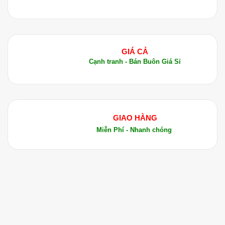
Hương vào đèn xông hoặc máy khuếch tán.
Hương thơm đặc biệt của tinh dầu sẽ giúp bạn
thư giãn và giảm căng thẳng.
Massage:
Kết hợp với dầu nền như dầu dừa
GIÁ CẢ
hoặc dầu hạnh nhân, bạn có thể sử dụng Tinh
Cạnh tranh - Bán Buôn Giá Sỉ
Dầu Vân Mộc Hương để massage cơ thể. Điều
này giúp thư giãn cơ bắp và giảm đau nhức
hiệu quả.
Chăm sóc da:
Pha loãng Tinh Dầu Vân Mộc
GIAO HÀNG
Hương với dầu nền để dưỡng ẩm và chăm sóc
Miễn Phí - Nhanh chóng
da. Nó đặc biệt hữu ích cho các làn da khô và
lão hóa.
Sử dụng trong chế phẩm:
Tinh Dầu Vân Mộc
Hương có thể được sử dụng trong các sản
phẩm mỹ phẩm và làm đẹp như sữa tắm, kem
dưỡng da, và xà phòng.