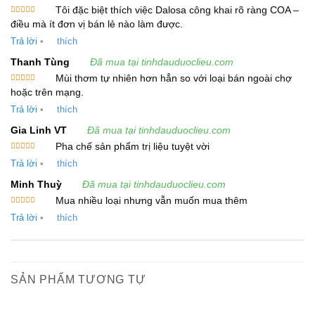
Tôi đặc biệt thích việc Dalosa công khai rõ ràng COA –
đặc tính kháng vi rút, diệt khuẩn và chống nấm,
Được xếp
điều mà ít đơn vị bán lẻ nào làm được.
hạng
5
5
giúp ngăn ngừa và điều trị các bệnh nhiễm
sao
Trả lời
•
thích
trùng.
Thanh Tùng
Đã mua tại tinhdauduoclieu.com
Hỗ trợ chăm sóc da:
Tinh Dầu Vân Mộc
Mùi thơm tự nhiên hơn hẳn so với loại bán ngoài chợ
Được xếp
Hương có tác dụng dưỡng ẩm và làm săn
hoặc trên mạng.
hạng
5
5
sao
chắc da, đồng thời giúp làm dịu các triệu
Trả lời
•
thích
chứng bệnh da như ngứa và viêm da. Nó cũng
Gia Linh VT
Đã mua tại tinhdauduoclieu.com
có tính năng chống lão hóa, làm giảm sự xuất
Pha chế sản phẩm trị liệu tuyệt vời
Được xếp
hiện của các nếp nhăn và cải thiện độ đàn hồi
Trả lời
•
thích
hạng
5
5
sao
của da.
Minh Thuỳ
Đã mua tại tinhdauduoclieu.com
Mua nhiều loại nhưng vẫn muốn mua thêm
Giảm căng thẳng và nâng cao tinh thần:
Được xếp
Trả lời
•
thích
Tinh dầu này còn được biết đến với tác dụng
hạng
5
5
sao
thư giãn tinh thần, giảm lo âu và giúp nâng cao
tâm trạng. Nó cũng được sử dụng trong các
liệu pháp thiền định và xông hương để tạo ra
SẢN PHẨM TƯƠNG TỰ
không khí thanh thản, giúp tâm trí thoải mái.