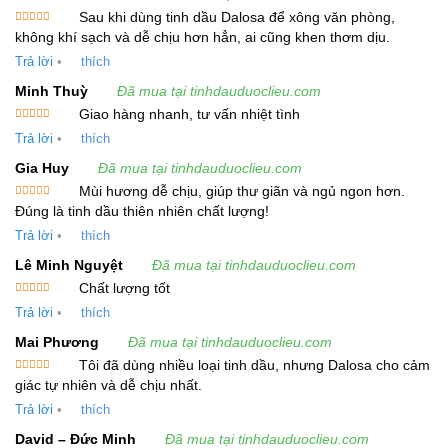
sesquiterpenlacton
như costus lacton,
Sau khi dùng tinh dầu Dalosa để xông văn phòng,
dihydrocostus lacton, saussurea lacton,
Được xếp
không khí sạch và dễ chịu hơn hẳn, ai cũng khen thơm dịu.
hạng
5
5
sao
costunolid, và dihydrocostunolid. Các thành phần
Trả lời
•
thích
này không chỉ giúp tăng cường khả năng chữa
Minh Thuỳ
Đã mua tại tinhdauduoclieu.com
bệnh mà còn có tác dụng kháng vi rút, diệt khuẩn
Giao hàng nhanh, tư vấn nhiệt tình
Được xếp
và hỗ trợ các vấn đề về tiêu hóa.
Trả lời
•
thích
hạng
5
5
sao
Gia Huy
Đã mua tại tinhdauduoclieu.com
Công Dụng và Lợi Ích
Tinh Dầu Vân Mộc Hương
Mùi hương dễ chịu, giúp thư giãn và ngủ ngon hơn.
Được xếp
Đúng là tinh dầu thiên nhiên chất lượng!
Tinh Dầu Vân Mộc Hương có rất nhiều công dụng
hạng
5
5
sao
Trả lời
•
thích
trong việc chăm sóc sức khỏe và làm đẹp. Dưới
đây là một số lợi ích nổi bật của tinh dầu này:
Lê Minh Nguyệt
Đã mua tại tinhdauduoclieu.com
Chất lượng tốt
Được xếp
Chữa bệnh về tiêu hóa:
Tinh Dầu Vân Mộc
Trả lời
•
thích
hạng
5
5
sao
Hương có tác dụng giúp cải thiện các vấn đề
Mai Phương
Đã mua tại tinhdauduoclieu.com
về tiêu hóa, bao gồm trị đau bụng, khó tiêu, nôn
Tôi đã dùng nhiều loại tinh dầu, nhưng Dalosa cho cảm
Được xếp
mửa, và tiêu chảy. Nó giúp làm dịu các triệu
giác tự nhiên và dễ chịu nhất.
hạng
5
5
sao
chứng tiêu hóa khó chịu.
Trả lời
•
thích
David – Đức Minh
Đã mua tại tinhdauduoclieu.com
Kháng vi rút và diệt khuẩn:
Tinh dầu này có