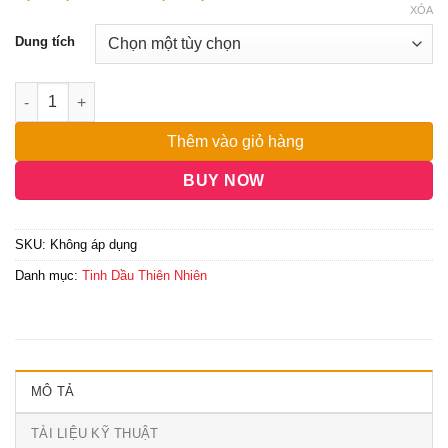
giá:
đánh giá
XÓA
từ
Dung tích
1,950,000₫
đến
Tinh Dầu Vân Mộc Hương - Costus Roots Essential Oil số lượn
15,000,000₫
Thêm vào giỏ hàng
BUY NOW
SKU:
Không áp dụng
Danh mục:
Tinh Dầu Thiên Nhiên
MÔ TẢ
TÀI LIỆU KỸ THUẬT