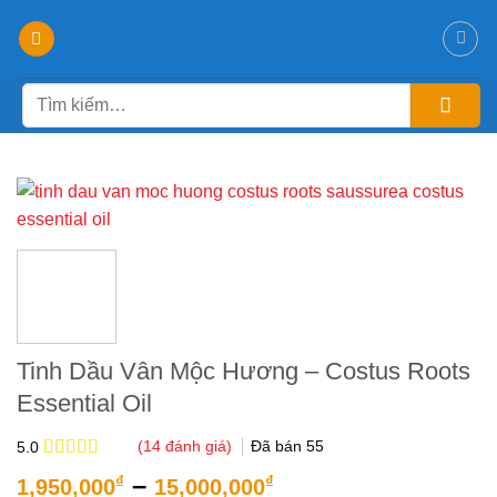
Chuyển
đến
nội
Tìm
dung
kiếm:
-10%
Tinh Dầu Vân Mộc Hương – Costus Roots
Essential Oil
(
14
đánh giá)
Đã bán
55
5.0
5.0
14
trên 5
Khoảng
–
₫
₫
1,950,000
15,000,000
dựa trên