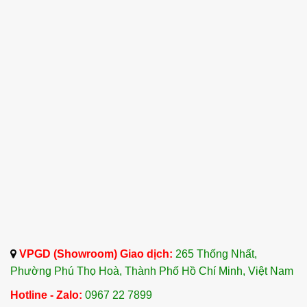
Kết Luận
Tinh Dầu Vân Mộc Hương – Costus Roots
Essential Oil là một nguyên liệu quý giá trong
ngành chăm sóc sức khỏe và làm đẹp. Với hơn
20 năm kinh nghiệm trong lĩnh vực nhập khẩu và
phân phối tinh dầu thiên nhiên,
Công ty TNHH
Tinh Dầu Thảo Dược Dalosa Việt Nam
là đơn vị
cung cấp Tinh Dầu Vân Mộc Hương hàng đầu tại
Việt Nam.
Sản phẩm của Dalosa Việt Nam được đảm bảo
về chất lượng, đã qua kiểm định tại các tổ chức
uy tín như ISO 22000:2005, GMP, và USDA
Organic. Chúng tôi cam kết cung cấp những sản
phẩm tinh dầu nguyên chất, không pha trộn hóa
VPGD (Showroom) Giao dịch:
265 Thống Nhất,
chất hay hương liệu nhân tạo, mang đến sự an
Phường Phú Thọ Hoà, Thành Phố Hồ Chí Minh, Việt Nam
tâm cho khách hàng.
Hotline - Zalo:
0967 22 7899