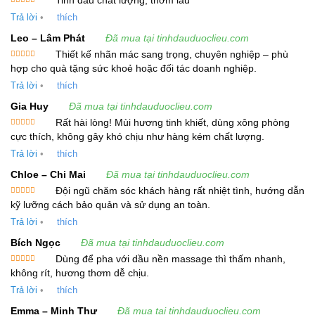
Tinh dầu chất lượng, thơm lâu
Được xếp
học:
Saussurea costus
) là một loài thực vật có
Trả lời
•
thích
hạng
5
5
sao
hoa trong họ Cúc. Loài này được (Falc.) Lipsch.
Leo – Lâm Phát
Đã mua tại tinhdauduoclieu.com
miêu tả khoa học đầu tiên năm 1964
Thiết kế nhãn mác sang trọng, chuyên nghiệp – phù
Được xếp
hợp cho quà tặng sức khoẻ hoặc đối tác doanh nghiệp.
hạng
5
5
sao
Quy Trình Chiết Xuất
Trả lời
•
thích
Gia Huy
Đã mua tại tinhdauduoclieu.com
Tinh Dầu Vân Mộc Hương được chiết xuất bằng
Rất hài lòng! Mùi hương tinh khiết, dùng xông phòng
phương pháp
chưng cất hơi nước
, giúp bảo tồn
Được xếp
cực thích, không gây khó chịu như hàng kém chất lượng.
tối đa các thành phần hoạt chất tự nhiên có trong
hạng
5
5
sao
Trả lời
•
thích
rễ. Tinh dầu thu được có màu vàng đến vàng nâu
Chloe – Chi Mai
Đã mua tại tinhdauduoclieu.com
và hơi nhớt, với tỷ trọng dao động từ 0.966 –
Đội ngũ chăm sóc khách hàng rất nhiệt tình, hướng dẫn
1.035 ở 20ºC. Đây là một loại tinh dầu có mùi rất
Được xếp
kỹ lưỡng cách bảo quản và sử dụng an toàn.
hạng
5
5
đặc biệt và dễ nhận biết, mang lại cảm giác thư
sao
Trả lời
•
thích
giãn và tĩnh tâm.
Bích Ngọc
Đã mua tại tinhdauduoclieu.com
Dùng để pha với dầu nền massage thì thấm nhanh,
Thành Phần Hóa Học
Được xếp
không rít, hương thơm dễ chịu.
hạng
5
5
Tinh Dầu Vân Mộc Hương chứa nhiều thành
sao
Trả lời
•
thích
phần hóa học quan trọng, bao gồm các
Emma – Minh Thư
Đã mua tại tinhdauduoclieu.com