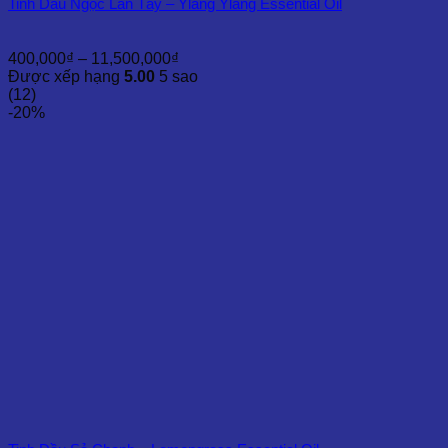
Tinh Dầu Ngọc Lan Tây – Ylang Ylang Essential Oil
Khoảng
400,000
₫
–
11,500,000
₫
giá:
Được xếp hạng
5.00
5 sao
từ
(12)
400,000₫
-20%
đến
11,500,000₫