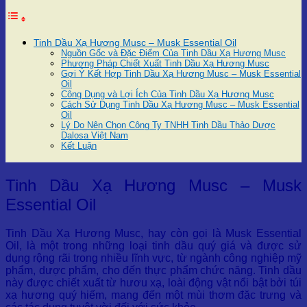
Tinh Dầu Xạ Hương Musc – Musk Essential Oil
Nguồn Gốc và Đặc Điểm Của Tinh Dầu Xạ Hương Musc
Phương Pháp Chiết Xuất Tinh Dầu Xạ Hương Musc
Gợi Ý Kết Hợp Tinh Dầu Xạ Hương Musc – Musk Essential
Oil
Công Dụng và Lợi Ích Của Tinh Dầu Xạ Hương Musc
Cách Sử Dụng Tinh Dầu Xạ Hương Musc – Musk Essential
Oil
Lý Do Nên Chọn Công Ty TNHH Tinh Dầu Thảo Dược
Dalosa Việt Nam
Kết Luận
Tinh Dầu Xạ Hương Musc – Musk
Essential Oil
Tinh Dầu Xạ Hương Musc, hay còn gọi là Musk Essential
Oil, là một trong những loại tinh dầu quý giá và được sử
dụng rộng rãi trong nhiều lĩnh vực, từ ngành công nghiệp mỹ
phẩm, dược phẩm, cho đến thực phẩm chức năng. Tinh dầu
này được chiết xuất từ hươu xạ, loài động vật nổi bật bởi túi
xạ hương quý hiếm, mang đến một mùi thơm đặc trưng và