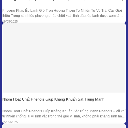
Phương Pháp Ép Lạnh Giữ Trọn Hương Thơm Tự Nhiên Từ Vỏ Trái Cây Giới
thiệu Trong số nhiều phương pháp chiết xuất tinh dầu, ép lạnh được xem là
một trong những kỹ thuật đối với nguyên liệu đặc thù – đặc biệt là vỏ các loại
19/05/2025
quả có mùi hương tươi mát như
Nhóm Hoạt Chất Phenols Giúp Kháng Khuẩn Sát Trùng Mạnh
Nhóm Hoạt Chất Phenols Giúp Kháng Khuẩn Sát Trùng Mạnh Phenols – Vũ khí
tự nhiên chống lại vi sinh vật Trong thế giới vi sinh, không phải kháng sinh hay
hóa chất tổng hợp mới là “anh hùng” duy nhất. Từ hàng ngàn năm trước, các
15/05/2025
nền y học cổ đại đã sử dụng tinh dầu