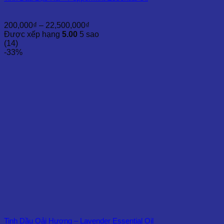
Khoảng
200,000
₫
–
22,500,000
₫
giá:
Được xếp hạng
5.00
5 sao
từ
(14)
200,000₫
-33%
đến
22,500,000₫
Tinh Dầu Oải Hương – Lavender Essential Oil