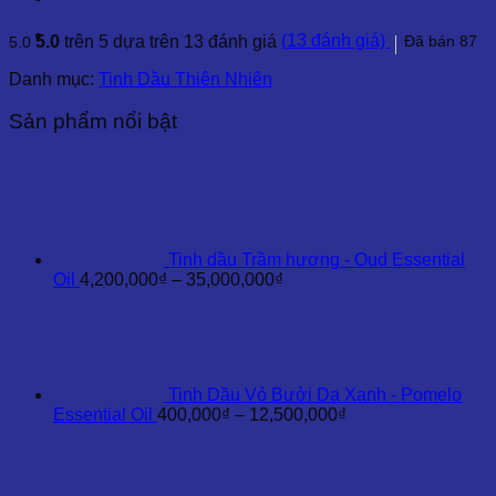
(
13
đánh giá)
5.0
trên 5 dựa trên
13
đánh giá
Đã bán
87
5.0
Danh mục:
Tinh Dầu Thiên Nhiên
Sản phẩm nổi bật
Tinh dầu Trầm hương - Oud Essential
Khoảng
Oil
4,200,000
₫
–
35,000,000
₫
giá:
từ
4,200,000₫
đến
35,000,000₫
Tinh Dầu Vỏ Bưởi Da Xanh - Pomelo
Khoảng
Essential Oil
400,000
₫
–
12,500,000
₫
giá:
từ
400,000₫
đến