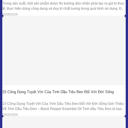
Trong sản xuất, một sản phẩm được thị trường đón nhận phải tạo ra giá trị thực
tế, thực hiện đúng công dụng và duy trì chất lượng trong quá trình sử dụng. Để
đạt được kết quả đó, doanh nghiệp cần kiểm soát đồng bộ từ mục tiêu nghiên
05/08/2026
cứu, nguyên liệu, công thức
15 Công Dụng Tuyệt Vời Của Tinh Dầu Tiêu Đen Đối Với Đời Sống
15 Công Dụng Tuyệt Vời Của Tinh Dầu Tiêu Đen Đối Với Đời Sống Giới Thiệu
Về Tinh Dầu Tiêu Đen – Black Pepper Essential Oil Tinh dầu Tiêu Đen là loại
tinh dầu thiên nhiên được chiết xuất từ quả của cây Tiêu Đen (Piper nigrum)
29/05/2026
bằng phương pháp chưng cất hơi nước. Đây là