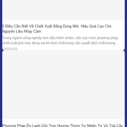
5 Điều Cần Biết Về Chiết Xuất Bằng Dung Môi: Hiệu Quả Cao Cho
Nguyên Liệu Nhạy Cảm
Trong ngành công nghiệp tinh dầu thiên nhiên, việc lựa chọn phương pháp
chiết xuất phù hợp đóng vai trò then chốt trong việc quyết định chất lượng
thành phẩm – đặc biệt là đối với những loại nguyên liệu cao cấp và nhạy cảm.
19/05/2025
Khi các phương pháp truyền thống như chưng cất lôi
Phương Pháp Ép Lạnh Giữ Trọn Hương Thơm Tự Nhiên Từ Vỏ Trái Cây