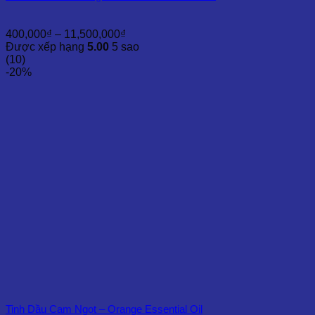
Khoảng
400,000
₫
–
11,500,000
₫
giá:
Được xếp hạng
5.00
5 sao
từ
(10)
400,000₫
-20%
đến
11,500,000₫
Tinh Dầu Cam Ngọt – Orange Essential Oil