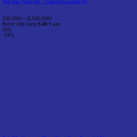
Tinh Dầu Tràm Gió – Cajeput Essential Oil
Khoảng
230,000
₫
–
6,500,000
₫
giá:
Được xếp hạng
5.00
5 sao
từ
(10)
230,000₫
-33%
đến
6,500,000₫