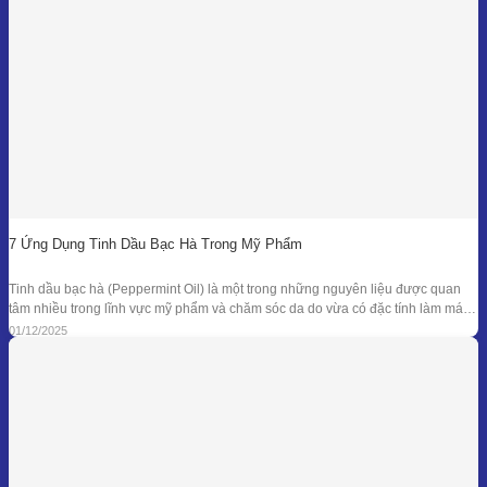
7 Ứng Dụng Tinh Dầu Bạc Hà Trong Mỹ Phẩm
Tinh dầu bạc hà (Peppermint Oil) là một trong những nguyên liệu được quan
tâm nhiều trong lĩnh vực mỹ phẩm và chăm sóc da do vừa có đặc tính làm mát
đặc trưng, vừa sở hữu phổ kháng khuẩn và khử mùi tự nhiên đã được ghi nhận
01/12/2025
trong nhiều nghiên cứu. Giá trị