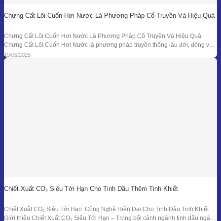
Chưng Cất Lôi Cuốn Hơi Nước Là Phương Pháp Cổ Truyền Và Hiệu Quả
Chưng Cất Lôi Cuốn Hơi Nước Là Phương Pháp Cổ Truyền Và Hiệu Quả
Chưng Cất Lôi Cuốn Hơi Nước là phương pháp truyền thống lâu đời, đóng vai
trò nền tảng trong ngành chiết xuất tinh dầu thiên nhiên. Từ những nồi đồng thủ
19/05/2025
công ở các làng nghề cho đến hệ thống chưng
Chiết Xuất CO₂ Siêu Tới Hạn Cho Tinh Dầu Thêm Tinh Khiết
Chiết Xuất CO₂ Siêu Tới Hạn: Công Nghệ Hiện Đại Cho Tinh Dầu Tinh Khiết
Giới thiệu Chiết Xuất CO₂ Siêu Tới Hạn – Trong bối cảnh ngành tinh dầu ngày