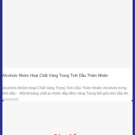
Alcohols Nhóm Hoạt Chất Vàng Trong Tinh Dầu Thiên Nhiên
Alcohols Nhóm Hoạt Chất Vàng Trong Tinh Dầu Thiên Nhiên Alcohols trong
tinh dầu – Một khoáng chất tự nhiên đầy tiềm năng Trong thế giới tinh dầu thiên
nhiên, mỗi giọt nhỏ bé lại ẩn chứa hàng trăm hợp chất hóa học với công dụng
15/05/2025
trị liệu riêng biệt. Trong số đó, nhóm Alcohols