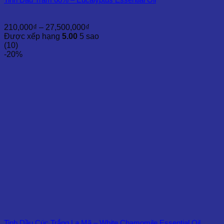
Khoảng
210,000
₫
–
27,500,000
₫
giá:
Được xếp hạng
5.00
5 sao
từ
(10)
210,000₫
-20%
đến
27,500,000₫
Tinh Dầu Cúc Trắng La Mã – White Chamomile Essential Oil