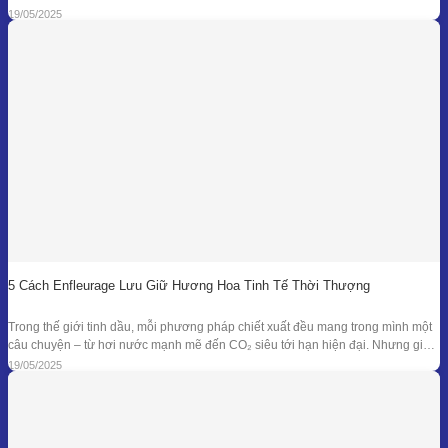
càng đồi hỏi cao về độ tinh khiết, tính an toàn và hiệu quả sinh học, phương
19/05/2025
pháp chiết xuất bằng CO₂ siêu tới
5 Cách Enfleurage Lưu Giữ Hương Hoa Tinh Tế Thời Thượng
Trong thế giới tinh dầu, mỗi phương pháp chiết xuất đều mang trong mình một
câu chuyện – từ hơi nước mạnh mẽ đến CO₂ siêu tới hạn hiện đại. Nhưng giữa
dòng chảy công nghệ ấy, enfleurage – một kỹ thuật cổ xưa và tinh tế – vẫn tồn
19/05/2025
tại như một biểu tượng