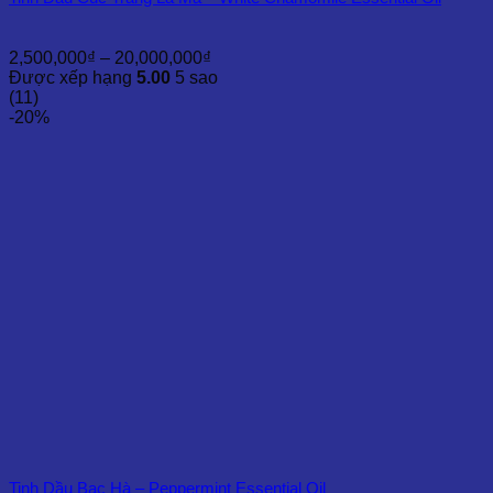
Khoảng
2,500,000
₫
–
20,000,000
₫
giá:
Được xếp hạng
5.00
5 sao
từ
(11)
2,500,000₫
-20%
đến
20,000,000₫
Tinh Dầu Bạc Hà – Peppermint Essential Oil