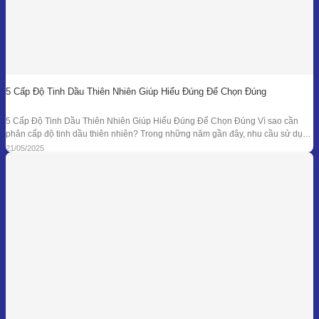
5 Cấp Độ Tinh Dầu Thiên Nhiên Giúp Hiểu Đúng Để Chọn Đúng
5 Cấp Độ Tinh Dầu Thiên Nhiên Giúp Hiểu Đúng Để Chọn Đúng Vì sao cần
phân cấp độ tinh dầu thiên nhiên? Trong những năm gần đây, nhu cầu sử dụng
tinh dầu thiên nhiên ngày càng gia tăng trong các lĩnh vực như chăm sóc sức
21/05/2025
khỏe, mỹ phẩm, liệu pháp hương thơm,