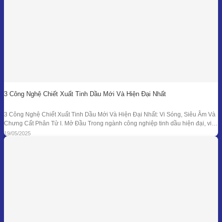
3 Công Nghệ Chiết Xuất Tinh Dầu Mới Và Hiện Đại Nhất
3 Công Nghệ Chiết Xuất Tinh Dầu Mới Và Hiện Đại Nhất: Vi Sóng, Siêu Âm Và
Chưng Cất Phân Tử I. Mở Đầu Trong ngành công nghiệp tinh dầu hiện đại, việc
tối ưu hóa hiệu suất chiết xuất, giữ nguyên hương thơm và hoạt chất trị liệu là
19/05/2025
mục tiêu hàng đầu. Bên