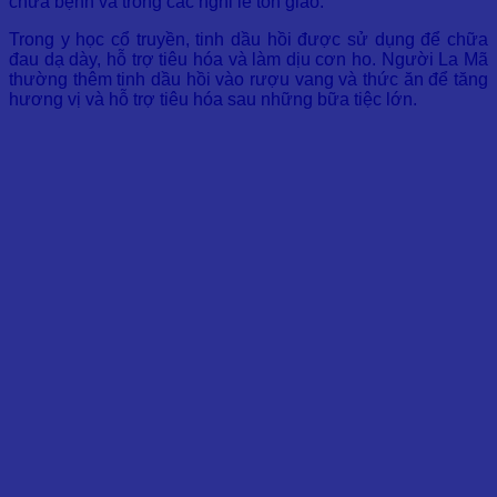
chữa bệnh và trong các nghi lễ tôn giáo.
Trong y học cổ truyền, tinh dầu hồi được sử dụng để chữa
đau dạ dày, hỗ trợ tiêu hóa và làm dịu cơn ho. Người La Mã
thường thêm tinh dầu hồi vào rượu vang và thức ăn để tăng
hương vị và hỗ trợ tiêu hóa sau những bữa tiệc lớn.