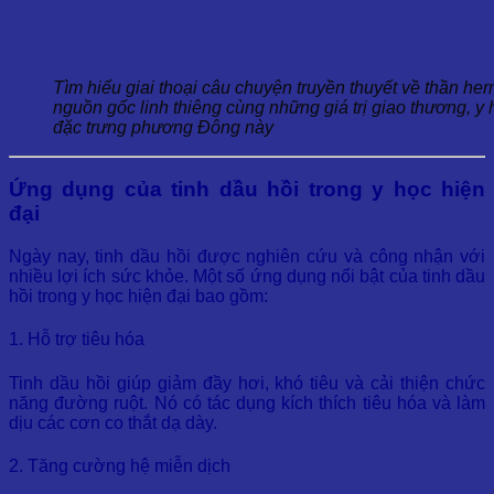
Tìm hiểu giai thoại câu chuyện truyền thuyết về thần he
nguồn gốc linh thiêng cùng những giá trị giao thương, y 
đặc trưng phương Đông này
Ứng dụng của tinh dầu hồi trong y học hiện
đại
Ngày nay, tinh dầu hồi được nghiên cứu và công nhận với
nhiều lợi ích sức khỏe. Một số ứng dụng nổi bật của tinh dầu
hồi trong y học hiện đại bao gồm:
1. Hỗ trợ tiêu hóa
Tinh dầu hồi giúp giảm đầy hơi, khó tiêu và cải thiện chức
năng đường ruột. Nó có tác dụng kích thích tiêu hóa và làm
dịu các cơn co thắt dạ dày.
2. Tăng cường hệ miễn dịch