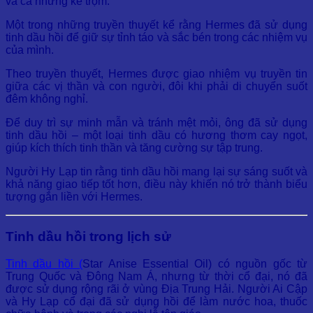
và cả những kẻ trộm.
Một trong những truyền thuyết kể rằng Hermes đã sử dụng
tinh dầu hồi để giữ sự tỉnh táo và sắc bén trong các nhiệm vụ
của mình.
Theo truyền thuyết, Hermes được giao nhiệm vụ truyền tin
giữa các vị thần và con người, đôi khi phải di chuyển suốt
đêm không nghỉ.
Để duy trì sự minh mẫn và tránh mệt mỏi, ông đã sử dụng
tinh dầu hồi – một loại tinh dầu có hương thơm cay ngọt,
giúp kích thích tinh thần và tăng cường sự tập trung.
Người Hy Lạp tin rằng tinh dầu hồi mang lại sự sáng suốt và
khả năng giao tiếp tốt hơn, điều này khiến nó trở thành biểu
tượng gắn liền với Hermes.
Tinh dầu hồi trong lịch sử
Tinh dầu hồi (
Star Anise Essential Oil) có nguồn gốc từ
Trung Quốc và Đông Nam Á, nhưng từ thời cổ đại, nó đã
được sử dụng rộng rãi ở vùng Địa Trung Hải. Người Ai Cập
và Hy Lạp cổ đại đã sử dụng hồi để làm nước hoa, thuốc