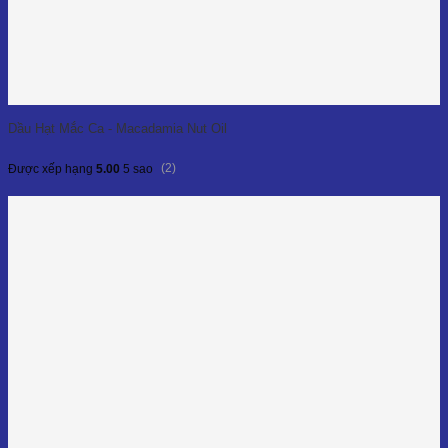
Dầu Hạt Mắc Ca - Macadamia Nut Oil
(2)
Được xếp hạng
5.00
5 sao