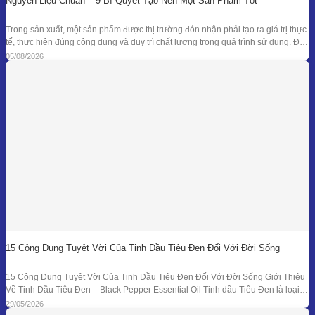
Nguyên Liệu Chuẩn – 9 Bí Quyết Tạo Nên Một Sản Phẩm Tốt
Trong sản xuất, một sản phẩm được thị trường đón nhận phải tạo ra giá trị thực
tế, thực hiện đúng công dụng và duy trì chất lượng trong quá trình sử dụng. Để
đạt được kết quả đó, doanh nghiệp cần kiểm soát đồng bộ từ mục tiêu nghiên
05/08/2026
cứu, nguyên liệu, công thức
15 Công Dụng Tuyệt Vời Của Tinh Dầu Tiêu Đen Đối Với Đời Sống
15 Công Dụng Tuyệt Vời Của Tinh Dầu Tiêu Đen Đối Với Đời Sống Giới Thiệu
Về Tinh Dầu Tiêu Đen – Black Pepper Essential Oil Tinh dầu Tiêu Đen là loại
tinh dầu thiên nhiên được chiết xuất từ quả của cây Tiêu Đen (Piper nigrum)
29/05/2026
bằng phương pháp chưng cất hơi nước. Đây là