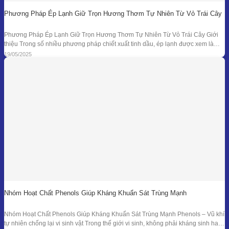
Phương Pháp Ép Lạnh Giữ Trọn Hương Thơm Tự Nhiên Từ Vỏ Trái Cây
Phương Pháp Ép Lạnh Giữ Trọn Hương Thơm Tự Nhiên Từ Vỏ Trái Cây Giới
thiệu Trong số nhiều phương pháp chiết xuất tinh dầu, ép lạnh được xem là
một trong những kỹ thuật đối với nguyên liệu đặc thù – đặc biệt là vỏ các loại
19/05/2025
quả có mùi hương tươi mát như
Nhóm Hoạt Chất Phenols Giúp Kháng Khuẩn Sát Trùng Mạnh
Nhóm Hoạt Chất Phenols Giúp Kháng Khuẩn Sát Trùng Mạnh Phenols – Vũ khí
tự nhiên chống lại vi sinh vật Trong thế giới vi sinh, không phải kháng sinh hay