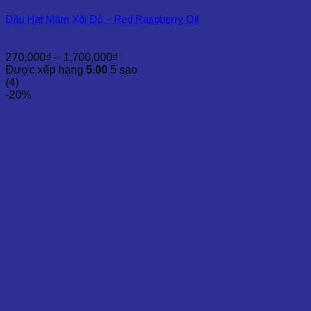
Dầu Hạt Mâm Xôi Đỏ – Red Raspberry Oil
Khoảng
270,000
₫
–
1,700,000
₫
giá:
Được xếp hạng
5.00
5 sao
từ
(4)
270,000₫
-20%
đến
1,700,000₫