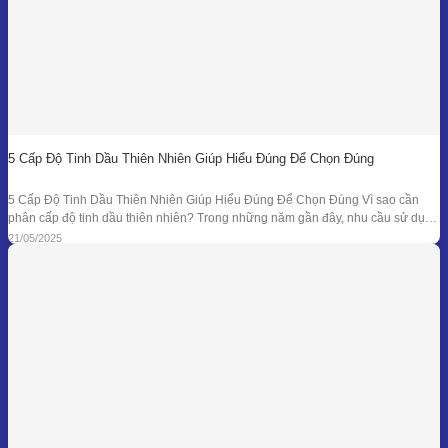
5 Cấp Độ Tinh Dầu Thiên Nhiên Giúp Hiểu Đúng Để Chọn Đúng
5 Cấp Độ Tinh Dầu Thiên Nhiên Giúp Hiểu Đúng Để Chọn Đúng Vì sao cần
phân cấp độ tinh dầu thiên nhiên? Trong những năm gần đây, nhu cầu sử dụng
tinh dầu thiên nhiên ngày càng gia tăng trong các lĩnh vực như chăm sóc sức
21/05/2025
khỏe, mỹ phẩm, liệu pháp hương thơm,