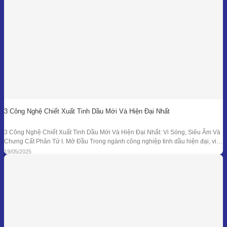
3 Công Nghệ Chiết Xuất Tinh Dầu Mới Và Hiện Đại Nhất
3 Công Nghệ Chiết Xuất Tinh Dầu Mới Và Hiện Đại Nhất: Vi Sóng, Siêu Âm Và
Chưng Cất Phân Tử I. Mở Đầu Trong ngành công nghiệp tinh dầu hiện đại, việc
tối ưu hóa hiệu suất chiết xuất, giữ nguyên hương thơm và hoạt chất trị liệu là
19/05/2025
mục tiêu hàng đầu. Bên