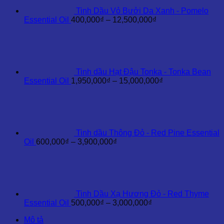
35,000,000₫
Tinh Dầu Vỏ Bưởi Da Xanh - Pomelo
Khoảng
Essential Oil
400,000
₫
–
12,500,000
₫
giá:
từ
400,000₫
đến
12,500,000₫
Tinh dầu Hạt Đậu Tonka - Tonka Bean
Khoảng
Essential Oil
1,950,000
₫
–
15,000,000
₫
giá:
từ
1,950,000₫
đến
15,000,000₫
Tinh dầu Thông Đỏ - Red Pine Essential
Khoảng
Oil
600,000
₫
–
3,900,000
₫
giá:
từ
600,000₫
đến
3,900,000₫
Tinh Dầu Xạ Hương Đỏ - Red Thyme
Khoảng
Essential Oil
500,000
₫
–
3,000,000
₫
giá:
Mô tả
từ