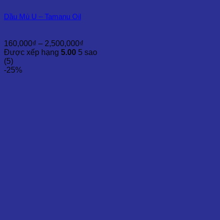
Dầu Mù U – Tamanu Oil
Khoảng
160,000
₫
–
2,500,000
₫
giá:
Được xếp hạng
5.00
5 sao
từ
(5)
160,000₫
-25%
đến
2,500,000₫