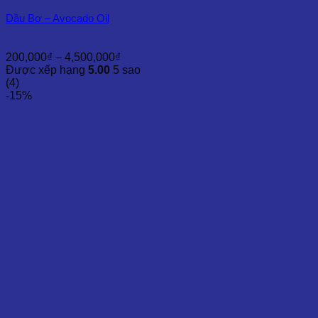
Dầu Bơ – Avocado Oil
Khoảng
200,000
₫
–
4,500,000
₫
giá:
Được xếp hạng
5.00
5 sao
từ
(4)
200,000₫
-15%
đến
4,500,000₫