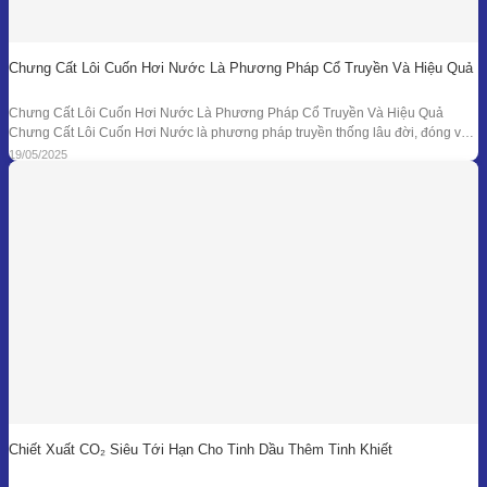
Chưng Cất Lôi Cuốn Hơi Nước Là Phương Pháp Cổ Truyền Và Hiệu Quả
Chưng Cất Lôi Cuốn Hơi Nước Là Phương Pháp Cổ Truyền Và Hiệu Quả
Chưng Cất Lôi Cuốn Hơi Nước là phương pháp truyền thống lâu đời, đóng vai
trò nền tảng trong ngành chiết xuất tinh dầu thiên nhiên. Từ những nồi đồng thủ
19/05/2025
công ở các làng nghề cho đến hệ thống chưng
Chiết Xuất CO₂ Siêu Tới Hạn Cho Tinh Dầu Thêm Tinh Khiết