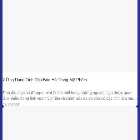
7 Ứng Dụng Tinh Dầu Bạc Hà Trong Mỹ Phẩm
Tinh dầu bạc hà (Peppermint Oil) là một trong những nguyên liệu được quan
tâm nhiều trong lĩnh vực mỹ phẩm và chăm sóc da do vừa có đặc tính làm mát
đặc trưng, vừa sở hữu phổ kháng khuẩn và khử mùi tự nhiên đã được ghi nhận
01/12/2025
trong nhiều nghiên cứu. Giá trị