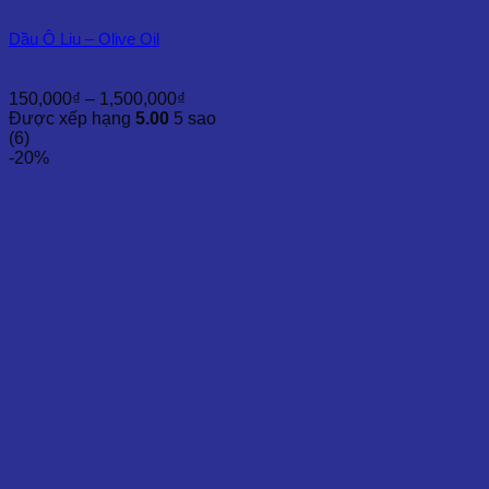
Dầu Ô Liu – Olive Oil
Khoảng
150,000
₫
–
1,500,000
₫
giá:
Được xếp hạng
5.00
5 sao
từ
(6)
150,000₫
-20%
đến
1,500,000₫