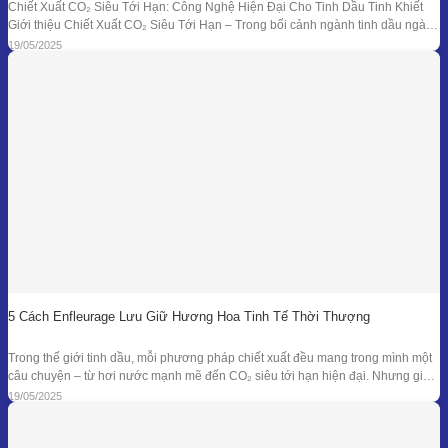
Chiết Xuất CO₂ Siêu Tới Hạn: Công Nghệ Hiện Đại Cho Tinh Dầu Tinh Khiết
Giới thiệu Chiết Xuất CO₂ Siêu Tới Hạn – Trong bối cảnh ngành tinh dầu ngày
càng đồi hỏi cao về độ tinh khiết, tính an toàn và hiệu quả sinh học, phương
19/05/2025
pháp chiết xuất bằng CO₂ siêu tới
5 Cách Enfleurage Lưu Giữ Hương Hoa Tinh Tế Thời Thượng
Trong thế giới tinh dầu, mỗi phương pháp chiết xuất đều mang trong mình một
câu chuyện – từ hơi nước mạnh mẽ đến CO₂ siêu tới hạn hiện đại. Nhưng giữa
dòng chảy công nghệ ấy, enfleurage – một kỹ thuật cổ xưa và tinh tế – vẫn tồn
19/05/2025
tại như một biểu tượng