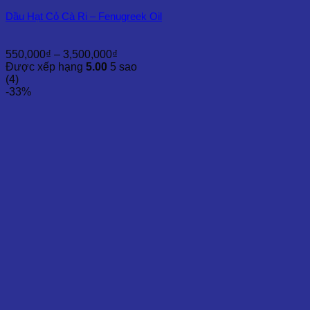
Dầu Hạt Cỏ Cà Ri – Fenugreek Oil
Khoảng
550,000
₫
–
3,500,000
₫
giá:
Được xếp hạng
5.00
5 sao
từ
(4)
550,000₫
-33%
đến
3,500,000₫