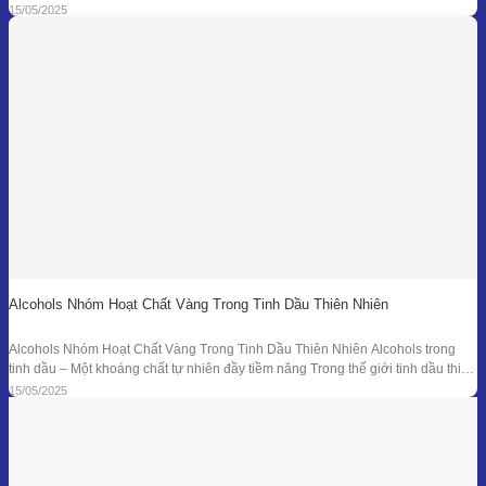
hóa chất tổng hợp mới là “anh hùng” duy nhất. Từ hàng ngàn năm trước, các
15/05/2025
nền y học cổ đại đã sử dụng tinh dầu
Alcohols Nhóm Hoạt Chất Vàng Trong Tinh Dầu Thiên Nhiên
Alcohols Nhóm Hoạt Chất Vàng Trong Tinh Dầu Thiên Nhiên Alcohols trong
tinh dầu – Một khoáng chất tự nhiên đầy tiềm năng Trong thế giới tinh dầu thiên
nhiên, mỗi giọt nhỏ bé lại ẩn chứa hàng trăm hợp chất hóa học với công dụng
15/05/2025
trị liệu riêng biệt. Trong số đó, nhóm Alcohols