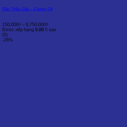
Dầu Thầu Dầu – Castor Oil
Khoảng
150,000
₫
–
8,750,000
₫
giá:
Được xếp hạng
5.00
5 sao
từ
(5)
150,000₫
-28%
đến
8,750,000₫