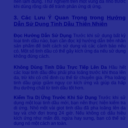
nên lạm dụng. Thử nghiệm trên một vùng da nhỏ trước
khi dùng rộng rãi để tránh phản ứng dị ứng.
3. Các Lưu Ý Quan Trọng trong
Hướng
Dẫn Sử Dụng Tinh Dầu Thiên Nhiên
Đọc Hướng Dẫn Sử Dụng
Trước khi sử dụng bất kỳ
loại tinh dầu nào, bạn cần đọc kỹ hướng dẫn trên nhãn
sản phẩm để biết cách sử dụng và các cảnh báo nếu
có. Một số tinh dầu có thể gây kích ứng da nếu sử dụng
không đúng cách.
Không Dùng Tinh Dầu Trực Tiếp Lên Da
Hầu hết
các loại tinh dầu đều phải pha loãng trước khi thoa lên
da, trừ khi có chỉ định cụ thể từ chuyên gia. Pha loãng
tinh dầu giúp giảm nguy cơ kích ứng và giúp da hấp
thu dưỡng chất từ tinh dầu tốt hơn.
Kiểm Tra Dị Ứng Trước Khi Sử Dụng
Trước khi sử
dụng một loại tinh dầu mới, bạn nên thực hiện kiểm tra
dị ứng. Nhỏ một vài giọt tinh dầu đã pha loãng lên da
tay và chờ đợi trong 24 giờ. Nếu không có dấu hiệu
kích ứng như mẩn đỏ, ngứa hay sưng, bạn có thể sử
dụng nó một cách an toàn.