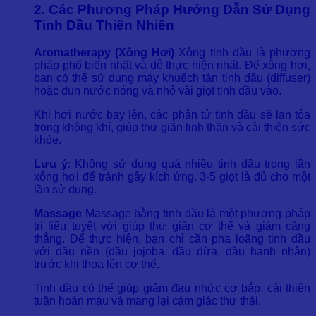
2. Các Phương Pháp Hướng Dẫn Sử Dụng
Tinh Dầu Thiên Nhiên
Aromatherapy (Xông Hơi)
Xông tinh dầu là phương
pháp phổ biến nhất và dễ thực hiện nhất. Để xông hơi,
bạn có thể sử dụng máy khuếch tán tinh dầu (diffuser)
hoặc đun nước nóng và nhỏ vài giọt tinh dầu vào.
Khi hơi nước bay lên, các phân tử tinh dầu sẽ lan tỏa
trong không khí, giúp thư giãn tinh thần và cải thiện sức
khỏe.
Lưu ý
: Không sử dụng quá nhiều tinh dầu trong lần
xông hơi để tránh gây kích ứng. 3-5 giọt là đủ cho một
lần sử dụng.
Massage
Massage bằng tinh dầu là một phương pháp
trị liệu tuyệt vời giúp thư giãn cơ thể và giảm căng
thẳng. Để thực hiện, bạn chỉ cần pha loãng tinh dầu
với dầu nền (dầu jojoba, dầu dừa, dầu hạnh nhân)
trước khi thoa lên cơ thể.
Tinh dầu có thể giúp giảm đau nhức cơ bắp, cải thiện
tuần hoàn máu và mang lại cảm giác thư thái.