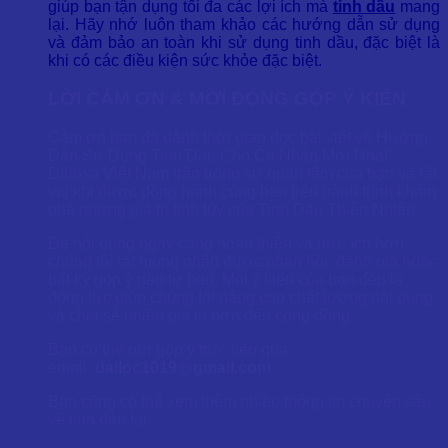
giúp bạn tận dụng tối đa các lợi ích mà
tinh dầu
mang
lại. Hãy nhớ luôn tham khảo các hướng dẫn sử dụng
và đảm bảo an toàn khi sử dụng tinh dầu, đặc biệt là
khi có các điều kiện sức khỏe đặc biệt.
LỜI CẢM ƠN & MỜI ĐÓNG GÓP Ý KIẾN
Cảm ơn bạn đã dành thời gian đọc bài viết về Hướng
Dẫn Sử Dụng Tinh Dầu Cho Cá Nhân Mới Nhất”.
Dalosa Việt Nam trân trọng sự quan tâm của bạn và rất
vui khi được đồng hành cùng bạn trên hành trình khám
phá những giá trị tinh túy của Tinh Dầu Thiên Nhiên.
Để nội dung ngày càng hoàn thiện và hữu ích hơn,
chúng tôi rất mong nhận được phản hồi, đánh giá hoặc
bất kỳ góp ý nào từ bạn. Mỗi ý kiến của bạn đều là
động lực giúp chúng tôi nâng cao chất lượng nội dung
và chia sẻ nhiều giá trị hơn đến cộng đồng.
Bạn có thể gửi góp ý trực tiếp qua
email:
dailoc1019@gmail.com
Bạn cũng có thể xem thêm nhiều thông tin chuyên sâu
về tinh dầu tại: