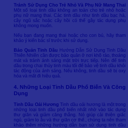
Tránh Sử Dụng Cho Trẻ Nhỏ Và Phụ Nữ Mang Thai
Một số loại tinh dầu không an toàn cho trẻ nhỏ hoặc
phụ nữ mang thai. Các tinh dầu như tinh dầu bạc hà,
cây ngũ sắc hoặc cây hồi có thể gây tác dụng phụ
không mong muốn.
Nếu bạn đang mang thai hoặc cho con bú, hãy tham
khảo ý kiến bác sĩ trước khi sử dụng.
Bảo Quản Tinh Dầu
Hướng Dẫn Sử Dụng Tinh Dầu
Thiên Nhiên cần được bảo quản ở nơi khô ráo, thoáng
mát và tránh ánh sáng mặt trời trực tiếp. Nên để tinh
dầu trong chai thủy tinh màu tối để bảo vệ tinh dầu khỏi
tác động của ánh sáng. Nếu không, tinh dầu sẽ bị oxy
hóa và mất đi hiệu quả.
4. Những Loại Tinh Dầu Phổ Biến Và Công
Dụng
Tinh Dầu Oải Hương
Tinh dầu oải hương là một trong
những loại tinh dầu phổ biến nhất nhờ vào tác dụng
thư giãn và giảm căng thẳng. Nó giúp cải thiện giấc
ngủ, giảm lo âu và thư giãn cơ thể., chúng ta nên tham
khảo thêm những hướng dẫn bạn sử dụng tinh dầu