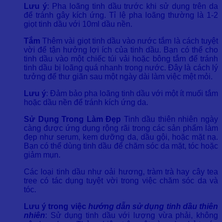
Lưu ý
: Pha loãng tinh dầu trước khi sử dụng trên da
để tránh gây kích ứng. Tỉ lệ pha loãng thường là 1-2
giọt tinh dầu với 10ml dầu nền.
Tắm
Thêm vài giọt tinh dầu vào nước tắm là cách tuyệt
vời để tận hưởng lợi ích của tinh dầu. Bạn có thể cho
tinh dầu vào một chiếc túi vải hoặc bông tắm để tránh
tinh dầu bị loãng quá nhanh trong nước. Đây là cách lý
tưởng để thư giãn sau một ngày dài làm việc mệt mỏi.
Lưu ý
: Đảm bảo pha loãng tinh dầu với một ít muối tắm
hoặc dầu nền để tránh kích ứng da.
Sử Dụng Trong Làm Đẹp
Tinh dầu thiên nhiên ngày
càng được ứng dụng rộng rãi trong các sản phẩm làm
đẹp như serum, kem dưỡng da, dầu gội, hoặc mặt nạ.
Bạn có thể dùng tinh dầu để chăm sóc da mặt, tóc hoặc
giảm mụn.
Các loại tinh dầu như oải hương, tràm trà hay cây tea
tree có tác dụng tuyệt vời trong việc chăm sóc da và
tóc.
Lưu ý trong việc
hướng dẫn sử dụng tinh dầu thiên
nhiên
: Sử dụng tinh dầu với lượng vừa phải, không