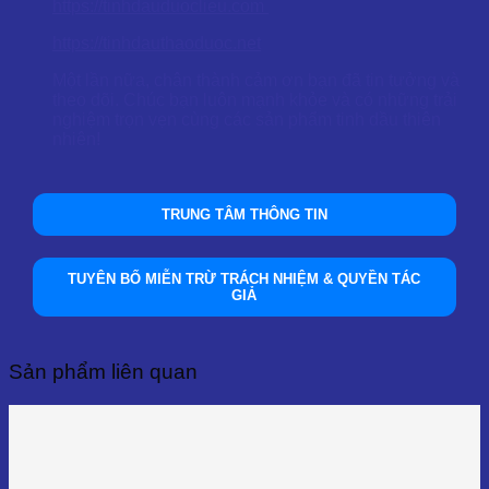
https://tinhdauduoclieu.com
https://tinhdauthaoduoc.net
Một lần nữa, chân thành cảm ơn bạn đã tin tưởng và
theo dõi. Chúc bạn luôn mạnh khỏe và có những trải
nghiệm trọn vẹn cùng các sản phẩm tinh dầu thiên
nhiên!
TRUNG TÂM THÔNG TIN
TUYÊN BỐ MIỄN TRỪ TRÁCH NHIỆM & QUYỀN TÁC
GIẢ
Sản phẩm liên quan