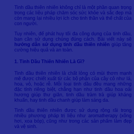
Tinh dầu thiên nhiên không chỉ là một phần quan trọng
trong các liệu pháp chăm sóc sức khỏe và sắc đẹp mà
còn mang lại nhiều lợi ích cho tinh thần và thể chất của
con người.
Tuy nhiên, để phát huy tối đa công dụng của tinh dầu,
bạn cần sử dụng chúng đúng cách. Bài viết này sẽ
hướng dẫn sử dụng tinh dầu thiên nhiên
giúp tăng
cường hiệu quả và an toàn.
1. Tinh Dầu Thiên Nhiên Là Gì?
Tinh dầu thiên nhiên là chất lỏng có mùi thơm mạnh
mẽ được chiết xuất từ các bộ phận của cây cỏ như lá,
hoa, vỏ, hoặc rễ. Mỗi loại tinh dầu đều mang những
đặc tính riêng biệt, chẳng hạn như tinh dầu hoa oải
hương giúp thư giãn, tinh dầu tràm trà giúp kháng
khuẩn, hay tinh dầu chanh giúp làm sáng da.
Tinh dầu thiên nhiên được sử dụng rộng rãi trong
nhiều phương pháp trị liệu như aromatherapy (xông
hơi, xoa bóp), cũng như trong các sản phẩm làm đẹp
và vệ sinh.