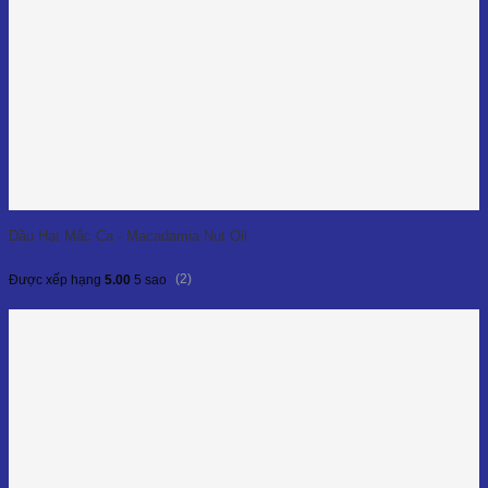
Dầu Hạt Mắc Ca - Macadamia Nut Oil
(2)
Được xếp hạng
5.00
5 sao